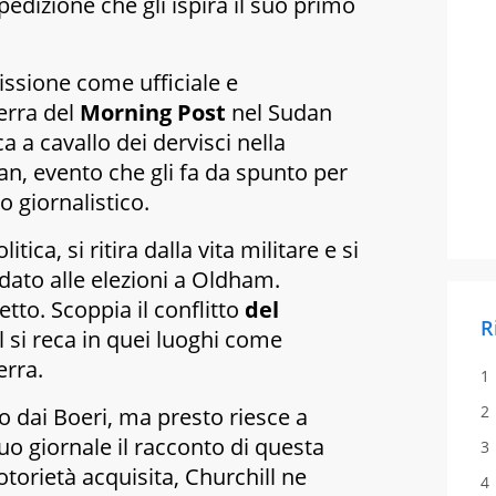
pedizione che gli ispira il suo primo
issione come ufficiale e
erra del
Morning Post
nel Sudan
ca a cavallo dei dervisci nella
n, evento che gli fa da spunto per
o giornalistico.
litica, si ritira dalla vita militare e si
ato alle elezioni a Oldham.
etto. Scoppia il conflitto
del
R
l si reca in quei luoghi come
erra.
ro dai Boeri, ma presto riesce a
uo giornale il racconto di questa
otorietà acquisita, Churchill ne