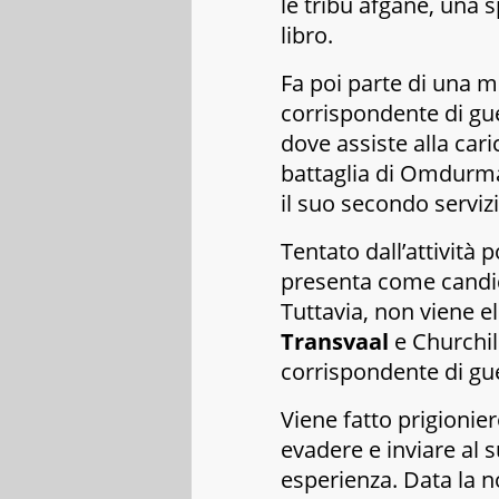
le tribù afgane, una s
libro.
Fa poi parte di una m
corrispondente di gu
dove assiste alla cari
battaglia di Omdurma
il suo secondo servizi
Tentato dall’attività po
presenta come candid
Tuttavia, non viene el
Transvaal
e Churchil
corrispondente di gu
Viene fatto prigionie
evadere e inviare al s
esperienza. Data la n