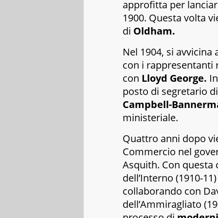
approfitta per lancia
1900. Questa volta v
di
Oldham.
Nel 1904, si avvicina a
con i rappresentanti r
con
Lloyd George.
In
posto di segretario di
Campbell-Bannerm
ministeriale.
Quattro anni dopo vi
Commercio nel govern
Asquith. Con questa 
dell’Interno (1910-11
collaborando con Da
dell’Ammiragliato (19
processo di
moderniz