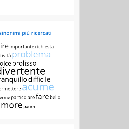
 sinonimi più ricercati
ire
importante
richiesta
problema
tività
prolisso
olce
divertente
ranquillo
difficile
acume
ermettere
fare
particolare
bello
nerme
amore
paura