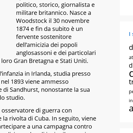
politico, storico, giornalista e
militare britannico. Nasce a
Woodstock il 30 novembre
1874 e fin da subito è un
I
fervente sostenitore
dell’amicizia dei popoli
d
anglosassoni e dei particolari
at
 loro Gran Bretagna e Stati Uniti.
d
’infanzia in Irlanda, studia presso
t
e nel 1893 viene ammesso
e di Sandhurst, nonostante la sua
p
lo studio.
i
 osservatore di guerra con
e la rivolta di Cuba. In seguito, viene
 partecipare a una campagna contro