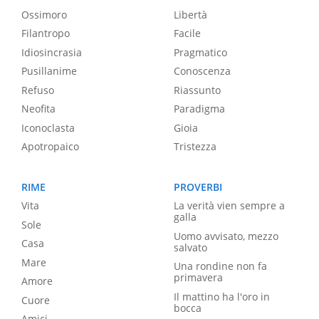
Ossimoro
Libertà
Filantropo
Facile
Idiosincrasia
Pragmatico
Pusillanime
Conoscenza
Refuso
Riassunto
Neofita
Paradigma
Iconoclasta
Gioia
Apotropaico
Tristezza
RIME
PROVERBI
Vita
La verità vien sempre a
galla
Sole
Uomo avvisato, mezzo
Casa
salvato
Mare
Una rondine non fa
primavera
Amore
Il mattino ha l'oro in
Cuore
bocca
Amici