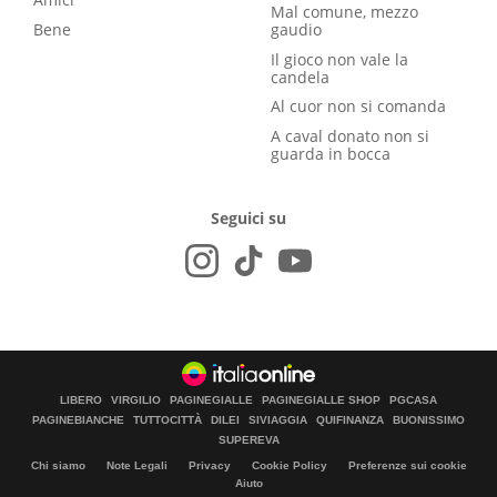
Mal comune, mezzo
Bene
gaudio
Il gioco non vale la
candela
Al cuor non si comanda
A caval donato non si
guarda in bocca
Seguici su
LIBERO
VIRGILIO
PAGINEGIALLE
PAGINEGIALLE SHOP
PGCASA
PAGINEBIANCHE
TUTTOCITTÀ
DILEI
SIVIAGGIA
QUIFINANZA
BUONISSIMO
SUPEREVA
Chi siamo
Note Legali
Privacy
Cookie Policy
Preferenze sui cookie
Aiuto