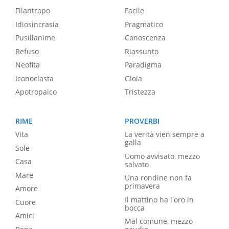
Filantropo
Facile
Idiosincrasia
Pragmatico
Pusillanime
Conoscenza
Refuso
Riassunto
Neofita
Paradigma
Iconoclasta
Gioia
Apotropaico
Tristezza
RIME
PROVERBI
Vita
La verità vien sempre a
galla
Sole
Uomo avvisato, mezzo
Casa
salvato
Mare
Una rondine non fa
primavera
Amore
Il mattino ha l'oro in
Cuore
bocca
Amici
Mal comune, mezzo