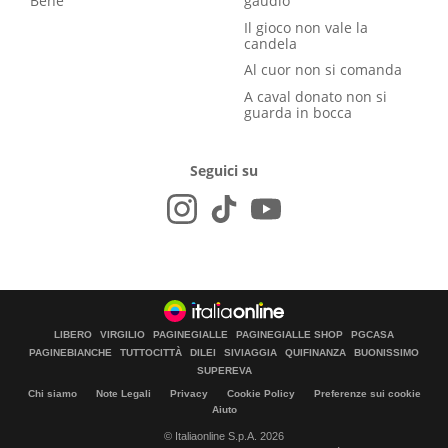
Bene
gaudio
Il gioco non vale la
candela
Al cuor non si comanda
A caval donato non si
guarda in bocca
Seguici su
LIBERO
VIRGILIO
PAGINEGIALLE
PAGINEGIALLE SHOP
PGCASA
PAGINEBIANCHE
TUTTOCITTÀ
DILEI
SIVIAGGIA
QUIFINANZA
BUONISSIMO
SUPEREVA
Chi siamo
Note Legali
Privacy
Cookie Policy
Preferenze sui cookie
Aiuto
© Italiaonline S.p.A. 2026