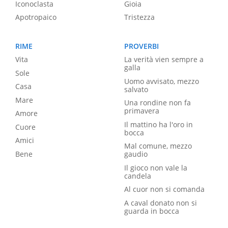
Iconoclasta
Gioia
Apotropaico
Tristezza
RIME
PROVERBI
Vita
La verità vien sempre a
galla
Sole
Uomo avvisato, mezzo
Casa
salvato
Mare
Una rondine non fa
primavera
Amore
Il mattino ha l'oro in
Cuore
bocca
Amici
Mal comune, mezzo
Bene
gaudio
Il gioco non vale la
candela
Al cuor non si comanda
A caval donato non si
guarda in bocca