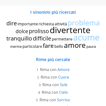
I sinonimi più ricercati
problema
dire
importante
richiesta
attività
divertente
prolisso
dolce
acume
tranquillo
difficile
permettere
amore
fare
particolare
bello
inerme
paura
Rime più cercate
Rima con
Amore
Rima con
Cuore
Rima con
Sole
Rima con
Cielo
Rima con
Sorriso