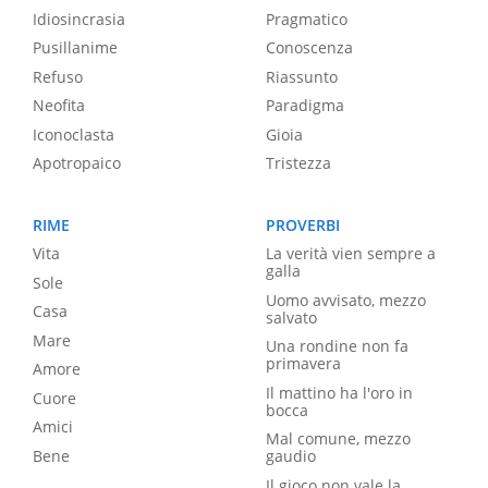
Idiosincrasia
Pragmatico
Pusillanime
Conoscenza
Refuso
Riassunto
Neofita
Paradigma
Iconoclasta
Gioia
Apotropaico
Tristezza
RIME
PROVERBI
Vita
La verità vien sempre a
galla
Sole
Uomo avvisato, mezzo
Casa
salvato
Mare
Una rondine non fa
primavera
Amore
Il mattino ha l'oro in
Cuore
bocca
Amici
Mal comune, mezzo
Bene
gaudio
Il gioco non vale la