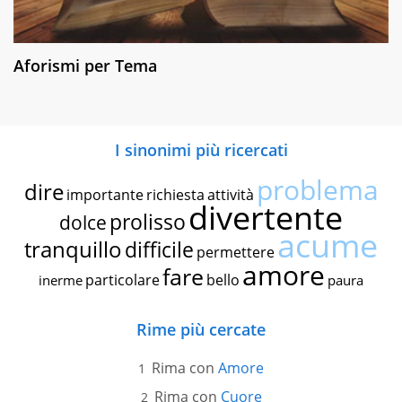
Aforismi per Tema
I sinonimi più ricercati
problema
dire
importante
richiesta
attività
divertente
prolisso
dolce
acume
tranquillo
difficile
permettere
amore
fare
particolare
bello
inerme
paura
Rime più cercate
Rima con
Amore
Rima con
Cuore