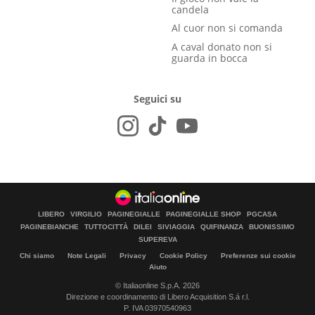
candela
Al cuor non si comanda
A caval donato non si
guarda in bocca
Seguici su
LIBERO
VIRGILIO
PAGINEGIALLE
PAGINEGIALLE SHOP
PGCASA
PAGINEBIANCHE
TUTTOCITTÀ
DILEI
SIVIAGGIA
QUIFINANZA
BUONISSIMO
SUPEREVA
Chi siamo
Note Legali
Privacy
Cookie Policy
Preferenze sui cookie
Aiuto
© Italiaonline S.p.A. 2026
Direzione e coordinamento di Libero Acquisition S.á r.l.
P. IVA 03970540963