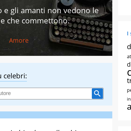
 e gli amanti non vedono le
llie che commettono.
I
Amore
d
at
d
 celebri:
t
p
i