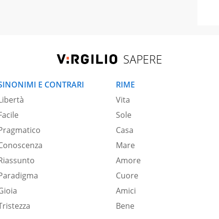
SAPERE
SINONIMI E CONTRARI
RIME
Libertà
Vita
Facile
Sole
Pragmatico
Casa
Conoscenza
Mare
Riassunto
Amore
Paradigma
Cuore
Gioia
Amici
Tristezza
Bene