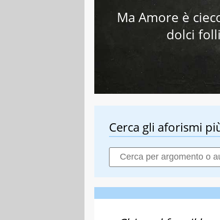
Ma Amore è cieco
dolci fo
Cerca gli aforismi più