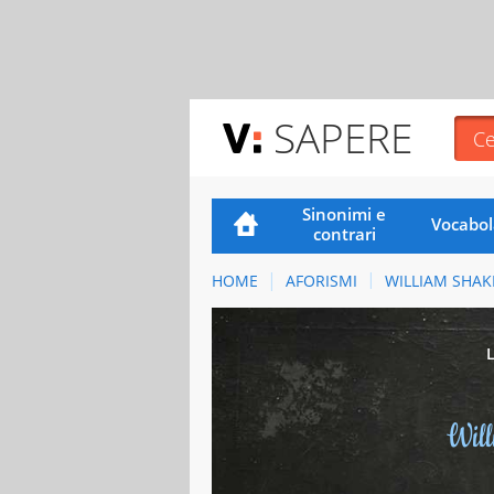
SAPERE
Sinonimi e
Vocabol
contrari
HOME
AFORISMI
WILLIAM SHAK
Wil