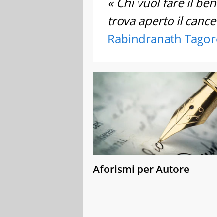
« Chi vuol fare il be
trova aperto il cancel
Rabindranath Tagor
Aforismi per Autore