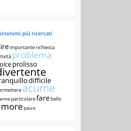
 sinonimi più ricercati
ire
importante
richiesta
problema
tività
prolisso
olce
divertente
ranquillo
difficile
acume
ermettere
fare
particolare
bello
nerme
amore
paura