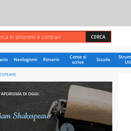
Come si
Strum
ario
Neologismi
Rimario
Scuola
scrive
Uti
ESPEARE
L'AFORISMA DI OGGI:
liam Shakespeare