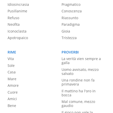
Idiosincrasia
Pragmatico
Pusillanime
Conoscenza
Refuso
Riassunto
Neofita
Paradigma
Iconoclasta
Gioia
Apotropaico
Tristezza
RIME
PROVERBI
Vita
La verità vien sempre a
galla
Sole
Uomo avvisato, mezzo
Casa
salvato
Mare
Una rondine non fa
primavera
Amore
Il mattino ha l'oro in
Cuore
bocca
Amici
Mal comune, mezzo
Bene
gaudio
Il gioco non vale la