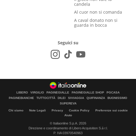
candela
Al cuor non si comanda
A caval donato non si
guarda in bocca
Seguici su
LIBERO
VIRGILIO
PAGINEGIALLE
PAGINEGIALLE SHOP
PGCASA
PAGINEBIANCHE
TUTTOCITTÀ
DILEI
SIVIAGGIA
QUIFINANZA
BUONISSIMO
SUPEREVA
Chi siamo
Note Legali
Privacy
Cookie Policy
Preferenze sui cookie
Aiuto
© Italiaonline S.p.A. 2026
Direzione e coordinamento di Libero Acquisition S.á r.l.
P. IVA 03970540963