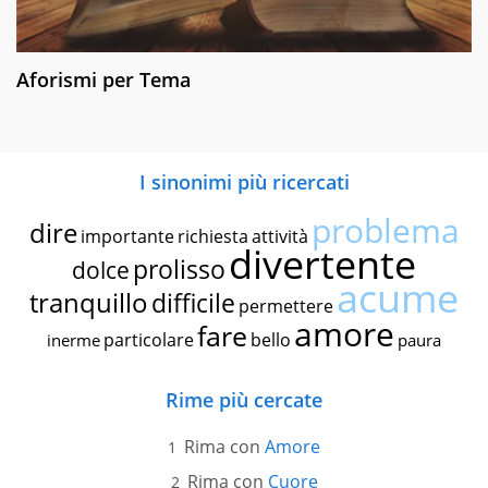
Aforismi per Tema
I sinonimi più ricercati
problema
dire
importante
richiesta
attività
divertente
prolisso
dolce
acume
tranquillo
difficile
permettere
amore
fare
particolare
bello
inerme
paura
Rime più cercate
Rima con
Amore
Rima con
Cuore