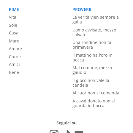
RIME
PROVERBI
Vita
La verità vien sempre a
galla
Sole
Uomo avvisato, mezzo
Casa
salvato
Mare
Una rondine non fa
primavera
Amore
Il mattino ha l'oro in
Cuore
bocca
Amici
Mal comune, mezzo
Bene
gaudio
Il gioco non vale la
candela
Al cuor non si comanda
A caval donato non si
guarda in bocca
Seguici su