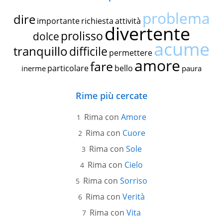
problema
dire
importante
richiesta
attività
divertente
prolisso
dolce
acume
tranquillo
difficile
permettere
amore
fare
particolare
bello
inerme
paura
Rime più cercate
Rima con
Amore
Rima con
Cuore
Rima con
Sole
Rima con
Cielo
Rima con
Sorriso
Rima con
Verità
Rima con
Vita