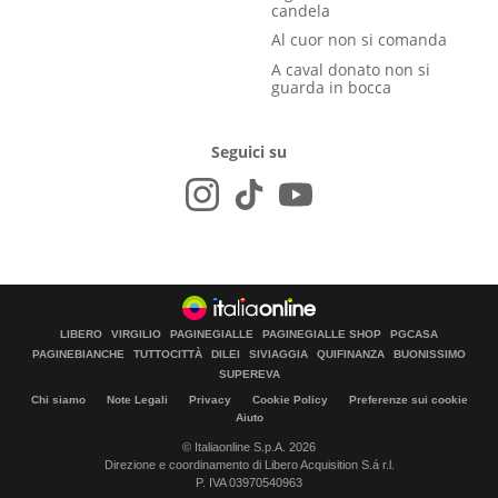
candela
Al cuor non si comanda
A caval donato non si
guarda in bocca
Seguici su
LIBERO
VIRGILIO
PAGINEGIALLE
PAGINEGIALLE SHOP
PGCASA
PAGINEBIANCHE
TUTTOCITTÀ
DILEI
SIVIAGGIA
QUIFINANZA
BUONISSIMO
SUPEREVA
Chi siamo
Note Legali
Privacy
Cookie Policy
Preferenze sui cookie
Aiuto
© Italiaonline S.p.A. 2026
Direzione e coordinamento di Libero Acquisition S.á r.l.
P. IVA 03970540963