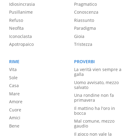
Idiosincrasia
Pragmatico
Pusillanime
Conoscenza
Refuso
Riassunto
Neofita
Paradigma
Iconoclasta
Gioia
Apotropaico
Tristezza
RIME
PROVERBI
Vita
La verità vien sempre a
galla
Sole
Uomo avvisato, mezzo
Casa
salvato
Mare
Una rondine non fa
primavera
Amore
Il mattino ha l'oro in
Cuore
bocca
Amici
Mal comune, mezzo
Bene
gaudio
Il gioco non vale la