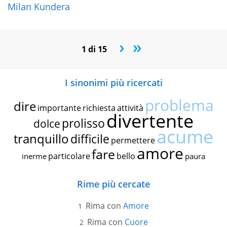
Milan Kundera
›
»
1 di 15
I sinonimi più ricercati
problema
dire
importante
richiesta
attività
divertente
prolisso
dolce
acume
tranquillo
difficile
permettere
amore
fare
particolare
bello
inerme
paura
Rime più cercate
Rima con
Amore
Rima con
Cuore