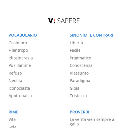
SAPERE
VOCABOLARIO
SINONIMI E CONTRARI
Ossimoro
Libertà
Filantropo
Facile
Idiosincrasia
Pragmatico
Pusillanime
Conoscenza
Refuso
Riassunto
Neofita
Paradigma
Iconoclasta
Gioia
Apotropaico
Tristezza
RIME
PROVERBI
Vita
La verità vien sempre a
galla
Sole