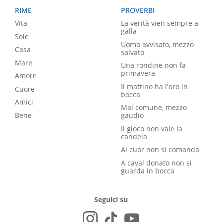
RIME
PROVERBI
Vita
La verità vien sempre a
galla
Sole
Uomo avvisato, mezzo
Casa
salvato
Mare
Una rondine non fa
primavera
Amore
Il mattino ha l'oro in
Cuore
bocca
Amici
Mal comune, mezzo
Bene
gaudio
Il gioco non vale la
candela
Al cuor non si comanda
A caval donato non si
guarda in bocca
Seguici su