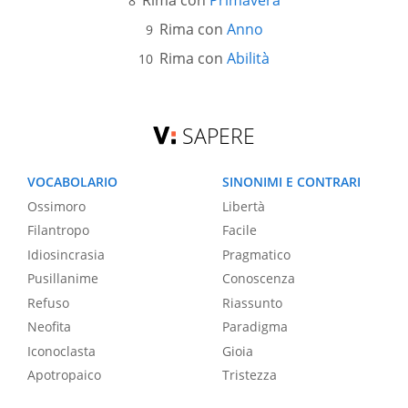
Rima con
Primavera
Rima con
Anno
Rima con
Abilità
SAPERE
VOCABOLARIO
SINONIMI E CONTRARI
Ossimoro
Libertà
Filantropo
Facile
Idiosincrasia
Pragmatico
Pusillanime
Conoscenza
Refuso
Riassunto
Neofita
Paradigma
Iconoclasta
Gioia
Apotropaico
Tristezza