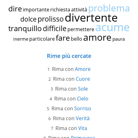
problema
dire
importante
richiesta
attività
divertente
prolisso
dolce
acume
tranquillo
difficile
permettere
amore
fare
particolare
bello
inerme
paura
Rime più cercate
Rima con
Amore
Rima con
Cuore
Rima con
Sole
Rima con
Cielo
Rima con
Sorriso
Rima con
Verità
Rima con
Vita