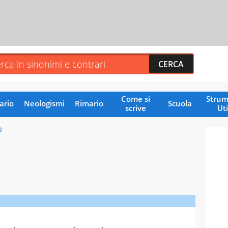
Come si
Strum
ario
Neologismi
Rimario
Scuola
scrive
Uti
O