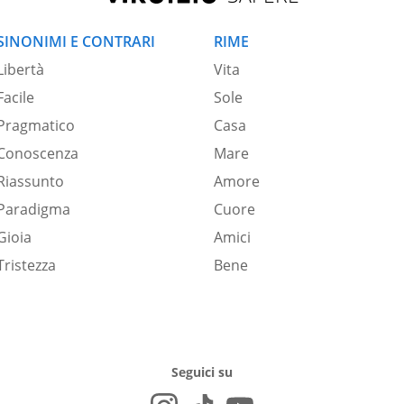
SINONIMI E CONTRARI
RIME
Libertà
Vita
Facile
Sole
Pragmatico
Casa
Conoscenza
Mare
Riassunto
Amore
Paradigma
Cuore
Gioia
Amici
Tristezza
Bene
Seguici su