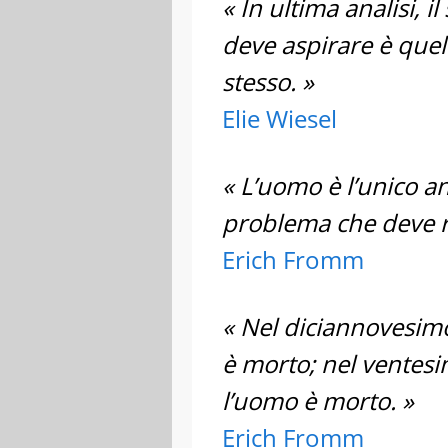
« In ultima analisi, 
deve aspirare è quell
stesso. »
Elie Wiesel
« L’uomo è l’unico an
problema che deve ri
Erich Fromm
« Nel diciannovesimo
è morto; nel ventesi
l’uomo è morto. »
Erich Fromm