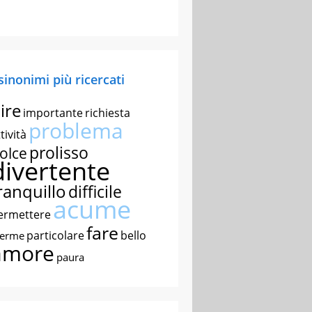
 sinonimi più ricercati
ire
importante
richiesta
problema
tività
prolisso
olce
divertente
ranquillo
difficile
acume
ermettere
fare
particolare
bello
nerme
amore
paura