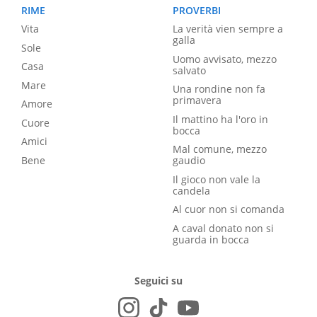
RIME
PROVERBI
Vita
La verità vien sempre a
galla
Sole
Uomo avvisato, mezzo
Casa
salvato
Mare
Una rondine non fa
primavera
Amore
Il mattino ha l'oro in
Cuore
bocca
Amici
Mal comune, mezzo
Bene
gaudio
Il gioco non vale la
candela
Al cuor non si comanda
A caval donato non si
guarda in bocca
Seguici su