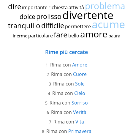
problema
dire
importante
richiesta
attività
divertente
prolisso
dolce
acume
tranquillo
difficile
permettere
amore
fare
particolare
bello
inerme
paura
Rime più cercate
Rima con
Amore
Rima con
Cuore
Rima con
Sole
Rima con
Cielo
Rima con
Sorriso
Rima con
Verità
Rima con
Vita
Rima con
Primavera