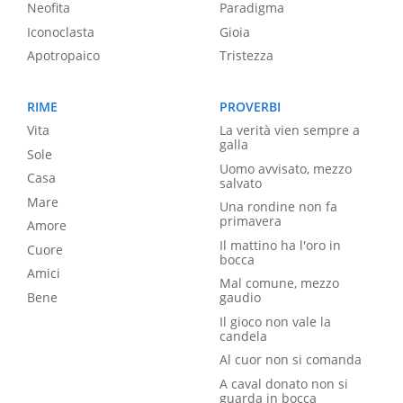
Neofita
Paradigma
Iconoclasta
Gioia
Apotropaico
Tristezza
RIME
PROVERBI
Vita
La verità vien sempre a
galla
Sole
Uomo avvisato, mezzo
Casa
salvato
Mare
Una rondine non fa
primavera
Amore
Il mattino ha l'oro in
Cuore
bocca
Amici
Mal comune, mezzo
Bene
gaudio
Il gioco non vale la
candela
Al cuor non si comanda
A caval donato non si
guarda in bocca