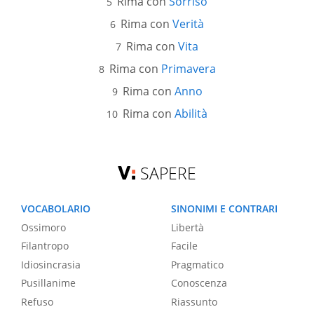
Rima con
Sorriso
Rima con
Verità
Rima con
Vita
Rima con
Primavera
Rima con
Anno
Rima con
Abilità
SAPERE
VOCABOLARIO
SINONIMI E CONTRARI
Ossimoro
Libertà
Filantropo
Facile
Idiosincrasia
Pragmatico
Pusillanime
Conoscenza
Refuso
Riassunto