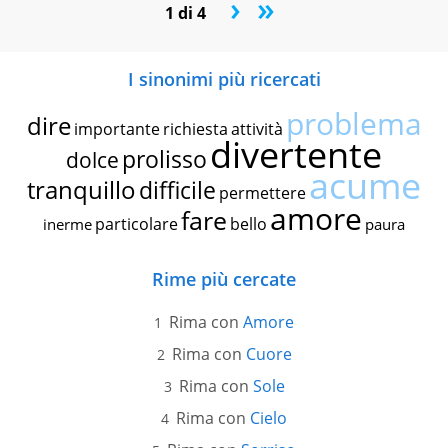
›
»
1 di 4
I sinonimi più ricercati
problema
dire
importante
richiesta
attività
divertente
prolisso
dolce
acume
tranquillo
difficile
permettere
amore
fare
particolare
bello
inerme
paura
Rime più cercate
Rima con
Amore
Rima con
Cuore
Rima con
Sole
Rima con
Cielo