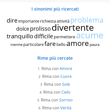
I sinonimi più ricercati
problema
dire
importante
richiesta
attività
divertente
prolisso
dolce
acume
tranquillo
difficile
permettere
amore
fare
particolare
bello
inerme
paura
Rime più cercate
Rima con
Amore
Rima con
Cuore
Rima con
Sole
Rima con
Cielo
Rima con
Sorriso
Rima con
Verità