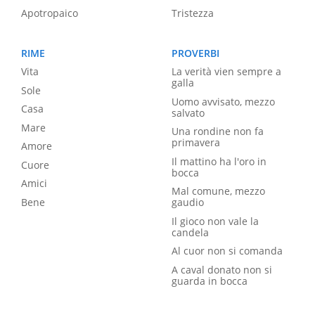
Apotropaico
Tristezza
RIME
PROVERBI
Vita
La verità vien sempre a
galla
Sole
Uomo avvisato, mezzo
Casa
salvato
Mare
Una rondine non fa
primavera
Amore
Il mattino ha l'oro in
Cuore
bocca
Amici
Mal comune, mezzo
Bene
gaudio
Il gioco non vale la
candela
Al cuor non si comanda
A caval donato non si
guarda in bocca