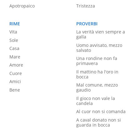
Apotropaico
Tristezza
RIME
PROVERBI
Vita
La verità vien sempre a
galla
Sole
Uomo avvisato, mezzo
Casa
salvato
Mare
Una rondine non fa
primavera
Amore
Il mattino ha l'oro in
Cuore
bocca
Amici
Mal comune, mezzo
Bene
gaudio
Il gioco non vale la
candela
Al cuor non si comanda
A caval donato non si
guarda in bocca