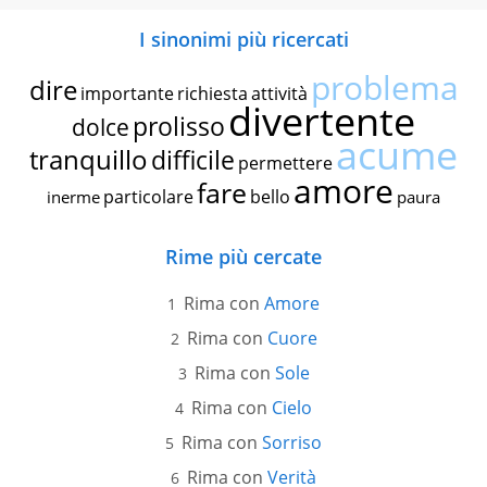
I sinonimi più ricercati
problema
dire
importante
richiesta
attività
divertente
prolisso
dolce
acume
tranquillo
difficile
permettere
amore
fare
particolare
bello
inerme
paura
Rime più cercate
Rima con
Amore
Rima con
Cuore
Rima con
Sole
Rima con
Cielo
Rima con
Sorriso
Rima con
Verità