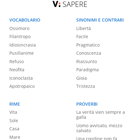
SAPERE
VOCABOLARIO
SINONIMI E CONTRARI
Ossimoro
Libertà
Filantropo
Facile
Idiosincrasia
Pragmatico
Pusillanime
Conoscenza
Refuso
Riassunto
Neofita
Paradigma
Iconoclasta
Gioia
Apotropaico
Tristezza
RIME
PROVERBI
Vita
La verità vien sempre a
galla
Sole
Uomo avvisato, mezzo
Casa
salvato
Mare
Una rondine non fa