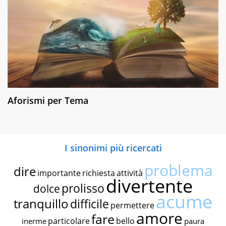
Aforismi per Tema
I sinonimi più ricercati
problema
dire
importante
richiesta
attività
divertente
prolisso
dolce
acume
tranquillo
difficile
permettere
amore
fare
particolare
bello
inerme
paura