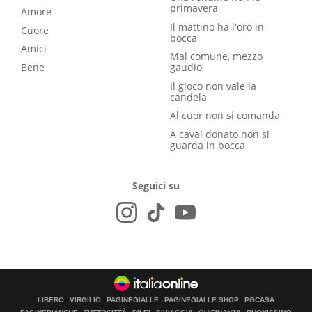
primavera
Amore
Il mattino ha l'oro in
Cuore
bocca
Amici
Mal comune, mezzo
Bene
gaudio
Il gioco non vale la
candela
Al cuor non si comanda
A caval donato non si
guarda in bocca
Seguici su
LIBERO
VIRGILIO
PAGINEGIALLE
PAGINEGIALLE SHOP
PGCASA