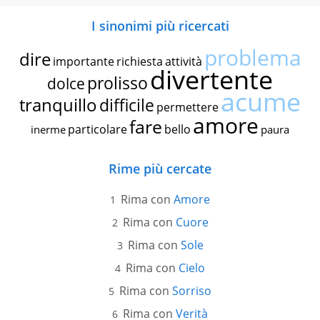
I sinonimi più ricercati
problema
dire
importante
richiesta
attività
divertente
prolisso
dolce
acume
tranquillo
difficile
permettere
amore
fare
particolare
bello
inerme
paura
Rime più cercate
Rima con
Amore
Rima con
Cuore
Rima con
Sole
Rima con
Cielo
Rima con
Sorriso
Rima con
Verità