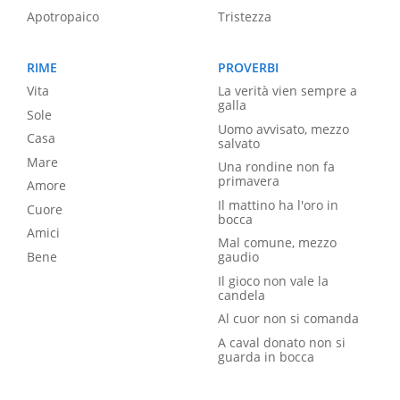
Apotropaico
Tristezza
RIME
PROVERBI
Vita
La verità vien sempre a
galla
Sole
Uomo avvisato, mezzo
Casa
salvato
Mare
Una rondine non fa
primavera
Amore
Il mattino ha l'oro in
Cuore
bocca
Amici
Mal comune, mezzo
Bene
gaudio
Il gioco non vale la
candela
Al cuor non si comanda
A caval donato non si
guarda in bocca