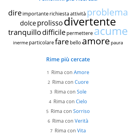
problema
dire
importante
richiesta
attività
divertente
prolisso
dolce
acume
tranquillo
difficile
permettere
amore
fare
particolare
bello
inerme
paura
Rime più cercate
Rima con
Amore
Rima con
Cuore
Rima con
Sole
Rima con
Cielo
Rima con
Sorriso
Rima con
Verità
Rima con
Vita