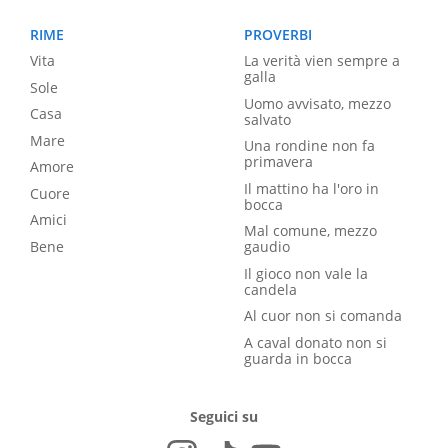
RIME
PROVERBI
Vita
La verità vien sempre a
galla
Sole
Uomo avvisato, mezzo
Casa
salvato
Mare
Una rondine non fa
primavera
Amore
Il mattino ha l'oro in
Cuore
bocca
Amici
Mal comune, mezzo
Bene
gaudio
Il gioco non vale la
candela
Al cuor non si comanda
A caval donato non si
guarda in bocca
Seguici su