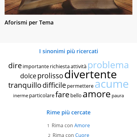
Aforismi per Tema
I sinonimi più ricercati
problema
dire
importante
richiesta
attività
divertente
prolisso
dolce
acume
tranquillo
difficile
permettere
amore
fare
particolare
bello
inerme
paura
Rime più cercate
Rima con
Amore
Rima con
Cuore