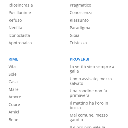
Idiosincrasia
Pragmatico
Pusillanime
Conoscenza
Refuso
Riassunto
Neofita
Paradigma
Iconoclasta
Gioia
Apotropaico
Tristezza
RIME
PROVERBI
Vita
La verità vien sempre a
galla
Sole
Uomo avvisato, mezzo
Casa
salvato
Mare
Una rondine non fa
primavera
Amore
Il mattino ha l'oro in
Cuore
bocca
Amici
Mal comune, mezzo
Bene
gaudio
Il gioco non vale la