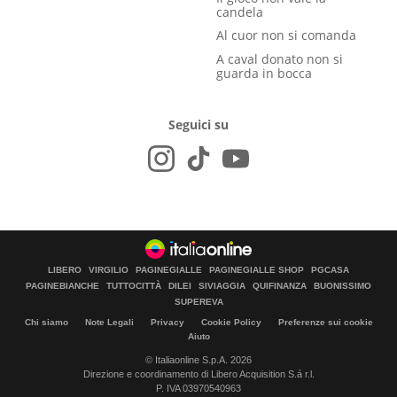
candela
Al cuor non si comanda
A caval donato non si
guarda in bocca
Seguici su
LIBERO
VIRGILIO
PAGINEGIALLE
PAGINEGIALLE SHOP
PGCASA
PAGINEBIANCHE
TUTTOCITTÀ
DILEI
SIVIAGGIA
QUIFINANZA
BUONISSIMO
SUPEREVA
Chi siamo
Note Legali
Privacy
Cookie Policy
Preferenze sui cookie
Aiuto
© Italiaonline S.p.A. 2026
Direzione e coordinamento di Libero Acquisition S.á r.l.
P. IVA 03970540963