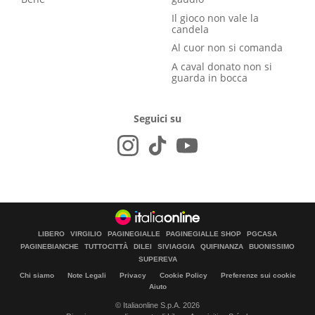
Il gioco non vale la
candela
Al cuor non si comanda
A caval donato non si
guarda in bocca
Seguici su
LIBERO
VIRGILIO
PAGINEGIALLE
PAGINEGIALLE SHOP
PGCASA
PAGINEBIANCHE
TUTTOCITTÀ
DILEI
SIVIAGGIA
QUIFINANZA
BUONISSIMO
SUPEREVA
Chi siamo
Note Legali
Privacy
Cookie Policy
Preferenze sui cookie
Aiuto
© Italiaonline S.p.A. 2026