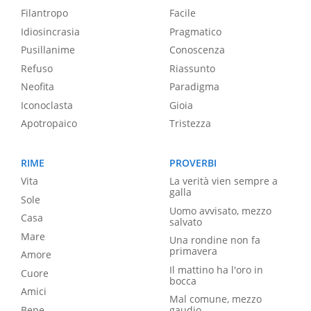
Filantropo
Facile
Idiosincrasia
Pragmatico
Pusillanime
Conoscenza
Refuso
Riassunto
Neofita
Paradigma
Iconoclasta
Gioia
Apotropaico
Tristezza
RIME
PROVERBI
Vita
La verità vien sempre a
galla
Sole
Uomo avvisato, mezzo
Casa
salvato
Mare
Una rondine non fa
primavera
Amore
Il mattino ha l'oro in
Cuore
bocca
Amici
Mal comune, mezzo
Bene
gaudio