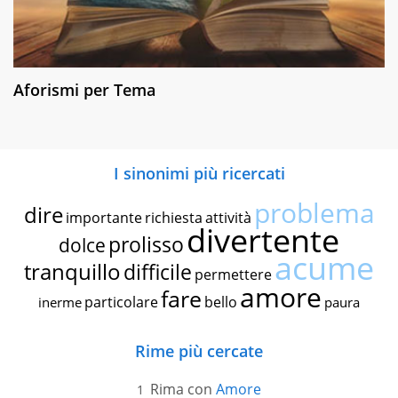
Aforismi per Tema
I sinonimi più ricercati
problema
dire
importante
richiesta
attività
divertente
prolisso
dolce
acume
tranquillo
difficile
permettere
amore
fare
particolare
bello
inerme
paura
Rime più cercate
Rima con
Amore