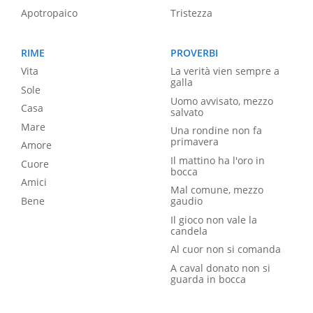
Apotropaico
Tristezza
RIME
PROVERBI
Vita
La verità vien sempre a
galla
Sole
Uomo avvisato, mezzo
Casa
salvato
Mare
Una rondine non fa
primavera
Amore
Il mattino ha l'oro in
Cuore
bocca
Amici
Mal comune, mezzo
Bene
gaudio
Il gioco non vale la
candela
Al cuor non si comanda
A caval donato non si
guarda in bocca