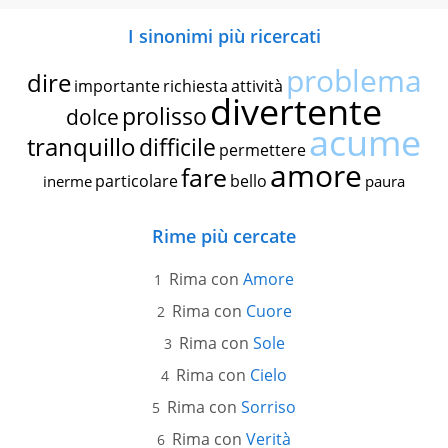
I sinonimi più ricercati
problema
dire
importante
richiesta
attività
divertente
prolisso
dolce
acume
tranquillo
difficile
permettere
amore
fare
particolare
bello
inerme
paura
Rime più cercate
Rima con
Amore
Rima con
Cuore
Rima con
Sole
Rima con
Cielo
Rima con
Sorriso
Rima con
Verità