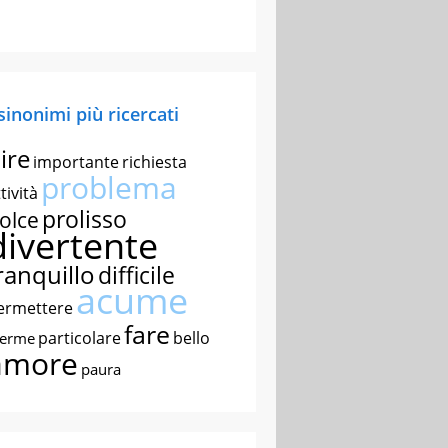
 sinonimi più ricercati
ire
importante
richiesta
problema
tività
prolisso
olce
divertente
ranquillo
difficile
acume
ermettere
fare
particolare
bello
nerme
amore
paura