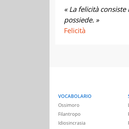
« La felicità consist
possiede. »
Felicità
VOCABOLARIO
Ossimoro
Filantropo
Idiosincrasia