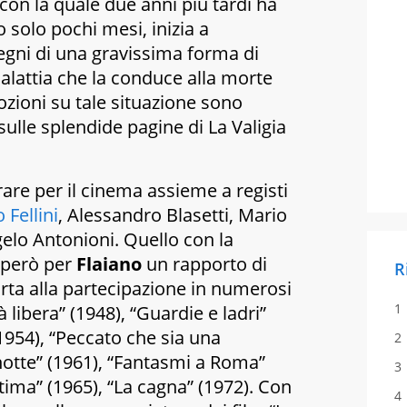
con la quale due anni più tardi ha
o solo pochi mesi, inizia a
egni di una gravissima forma di
alattia che la conduce alla morte
ozioni su tale situazione sono
sulle splendide pagine di
La Valigia
rare per il cinema assieme a registi
 Fellini
, Alessandro Blasetti, Mario
elo Antonioni. Quello con la
 però per
Flaiano
un rapporto di
R
rta alla partecipazione in numerosi
libera” (1948), “Guardie e ladri”
1954), “Peccato che sia una
 notte” (1961), “Fantasmi a Roma”
ttima” (1965), “La cagna” (1972). Con