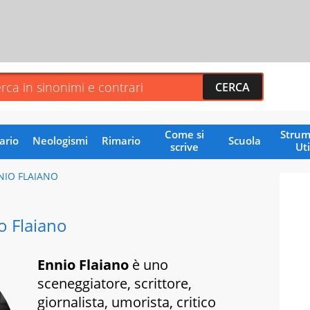
Come si
Strum
ario
Neologismi
Rimario
Scuola
scrive
Uti
NIO FLAIANO
o Flaiano
Ennio Flaiano
è uno
sceneggiatore, scrittore,
giornalista, umorista, critico