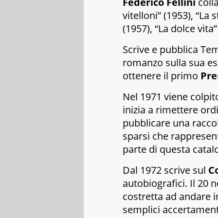
Federico Fellini
colla
vitelloni” (1953), “La 
(1957), “La dolce vita
Scrive e pubblica
Tem
romanzo sulla sua esp
ottenere il primo
Pre
Nel 1971 viene colpit
inizia a rimettere ordi
pubblicare una raccolt
sparsi che rappresen
parte di questa cata
Dal 1972 scrive sul
Co
autobiografici. Il 20
costretta ad andare i
semplici accertament