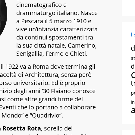
cinematografico e
drammaturgo italiano. Nasce
a Pescara il 5 marzo 1910 e
vive un’infanzia caratterizzata
I
da continui spostamenti tra
la sua città natale, Camerino,
d
Senigallia, Fermo e Chieti.
at
d
e il 1922 va a Roma dove termina gli
 facoltà di Architettura, senza però
t
orso universitario. Ed è proprio
’inizio degli anni ’30 Flaiano conosce
p
osì come altre grandi firme del
i
 Eventi che lo portano a collaborare
 Il Mondo” e “Quadrivio”.
n
Rosetta Rota
, sorella del