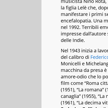
musicista Nino Rota, 
la figlia Lelè che, dop
manifestare i primi s
encefalopatia. Una m
nel 1992. Terribili em
impresse dall’autore 
delle Indie
.
Nel 1943 inizia a lavo
del calibro di
Federico
Monicelli e Michelang
macchina da presa è
amore-odio che lo po
film come “Roma città 
(1951), “La romana” (
canaglia” (1955), “La
(1961), “La decima vi