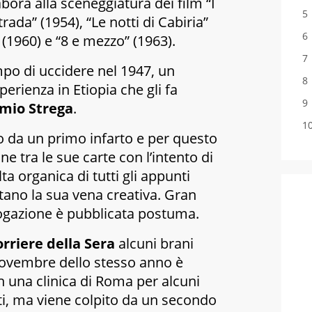
bora alla sceneggiatura dei film “I
strada” (1954), “Le notti di Cabiria”
” (1960) e “8 e mezzo” (1963).
po di uccidere
nel 1947, un
erienza in Etiopia che gli fa
mio Strega
.
o da un primo infarto e per questo
ne tra le sue carte con l’intento di
a organica di tutti gli appunti
tano la sua vena creativa. Gran
logazione è pubblicata postuma.
rriere della Sera
alcuni brani
 novembre dello stesso anno è
n una clinica di Roma per alcuni
i, ma viene colpito da un secondo