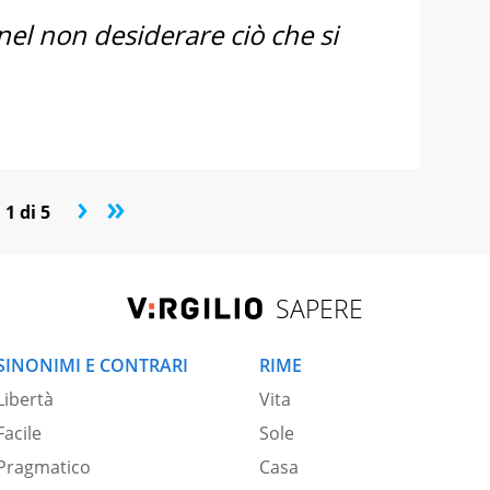
e nel non desiderare ciò che si
›
»
1 di 5
SAPERE
SINONIMI E CONTRARI
RIME
Libertà
Vita
Facile
Sole
Pragmatico
Casa