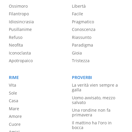
Ossimoro
Libertà
Filantropo
Facile
Idiosincrasia
Pragmatico
Pusillanime
Conoscenza
Refuso
Riassunto
Neofita
Paradigma
Iconoclasta
Gioia
Apotropaico
Tristezza
RIME
PROVERBI
Vita
La verità vien sempre a
galla
Sole
Uomo avvisato, mezzo
Casa
salvato
Mare
Una rondine non fa
primavera
Amore
Il mattino ha l'oro in
Cuore
bocca
Amici