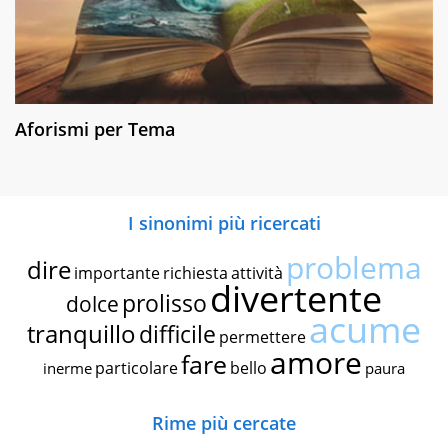
Aforismi per Tema
I sinonimi più ricercati
problema
dire
importante
richiesta
attività
divertente
prolisso
dolce
acume
tranquillo
difficile
permettere
amore
fare
particolare
bello
inerme
paura
Rime più cercate