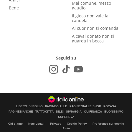
Mal comune, mezzo
Bene
gaudio
Il gioco non vale la
candela
Al cuor non si comanda
A caval donato non si
guarda in bocca
Seguici su
LIBERO
VIRGILIO
PAGINEGIALLE
PAGINEGIALLE SHOP
PGCASA
PAGINEBIANCHE
TUTTOCITTÀ
DILEI
SIVIAGGIA
QUIFINANZA
BUONISSIMO
SUPEREVA
Chi siamo
Note Legali
Privacy
Cookie Policy
Preferenze sui cookie
Aiuto