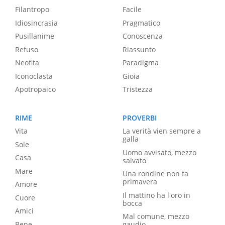
Filantropo
Facile
Idiosincrasia
Pragmatico
Pusillanime
Conoscenza
Refuso
Riassunto
Neofita
Paradigma
Iconoclasta
Gioia
Apotropaico
Tristezza
RIME
PROVERBI
Vita
La verità vien sempre a
galla
Sole
Uomo avvisato, mezzo
Casa
salvato
Mare
Una rondine non fa
primavera
Amore
Il mattino ha l'oro in
Cuore
bocca
Amici
Mal comune, mezzo
Bene
gaudio