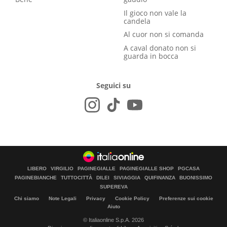
Il gioco non vale la
candela
Al cuor non si comanda
A caval donato non si
guarda in bocca
Seguici su
LIBERO
VIRGILIO
PAGINEGIALLE
PAGINEGIALLE SHOP
PGCASA
PAGINEBIANCHE
TUTTOCITTÀ
DILEI
SIVIAGGIA
QUIFINANZA
BUONISSIMO
SUPEREVA
Chi siamo
Note Legali
Privacy
Cookie Policy
Preferenze sui cookie
Aiuto
© Italiaonline S.p.A. 2026