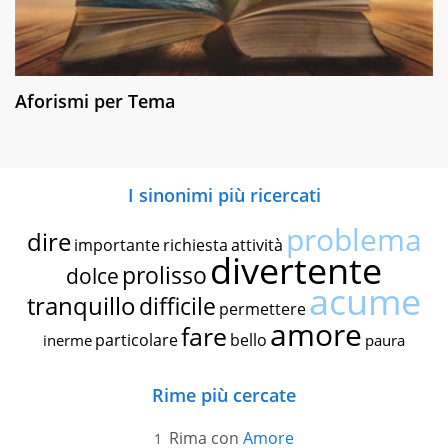
Aforismi per Tema
I sinonimi più ricercati
problema
dire
importante
richiesta
attività
divertente
prolisso
dolce
acume
tranquillo
difficile
permettere
amore
fare
particolare
bello
inerme
paura
Rime più cercate
Rima con
Amore