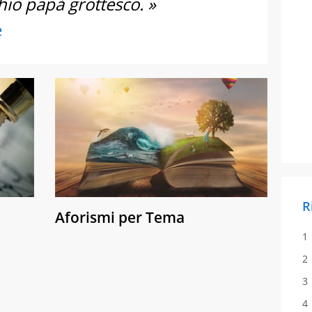
hio papà grottesco. »
e
R
Aforismi per Tema