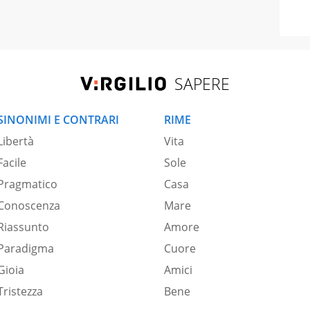
SAPERE
SINONIMI E CONTRARI
RIME
Libertà
Vita
Facile
Sole
Pragmatico
Casa
Conoscenza
Mare
Riassunto
Amore
Paradigma
Cuore
Gioia
Amici
Tristezza
Bene