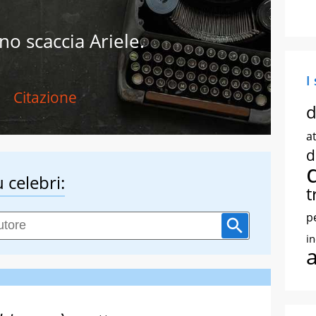
no scaccia Ariele.
I
Citazione
d
at
d
 celebri:
t
p
i