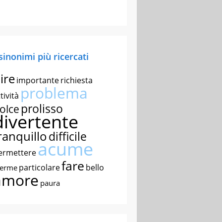
 sinonimi più ricercati
ire
importante
richiesta
problema
tività
prolisso
olce
divertente
ranquillo
difficile
acume
ermettere
fare
particolare
bello
nerme
amore
paura