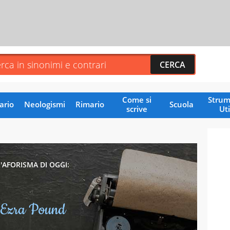
Come si
Strum
ario
Neologismi
Rimario
Scuola
scrive
Uti
L'AFORISMA DI OGGI:
Ezra Pound