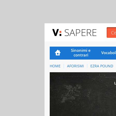
SAPERE
Sinonimi e
Vocabol
contrari
HOME
AFORISMI
EZRA POUND