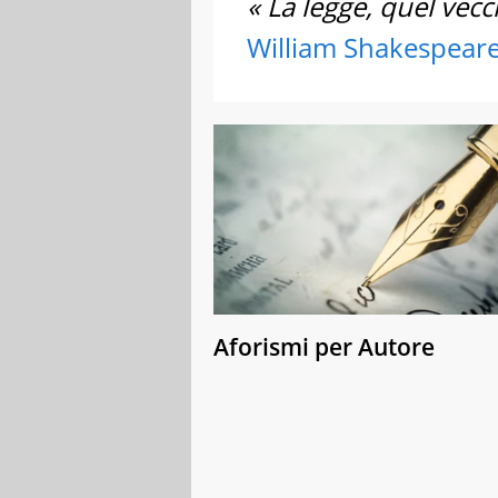
« La legge, quel vecc
William Shakespear
Aforismi per Autore