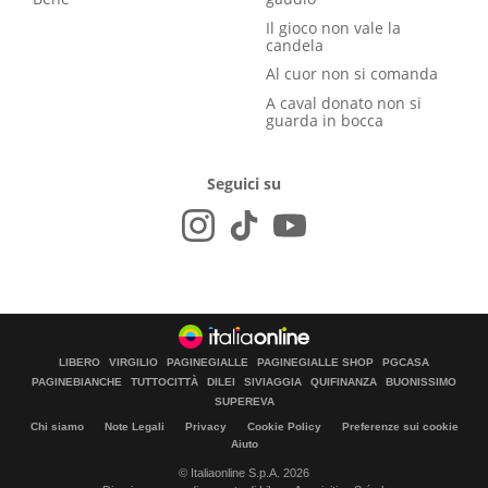
Il gioco non vale la
candela
Al cuor non si comanda
A caval donato non si
guarda in bocca
Seguici su
LIBERO
VIRGILIO
PAGINEGIALLE
PAGINEGIALLE SHOP
PGCASA
PAGINEBIANCHE
TUTTOCITTÀ
DILEI
SIVIAGGIA
QUIFINANZA
BUONISSIMO
SUPEREVA
Chi siamo
Note Legali
Privacy
Cookie Policy
Preferenze sui cookie
Aiuto
© Italiaonline S.p.A. 2026