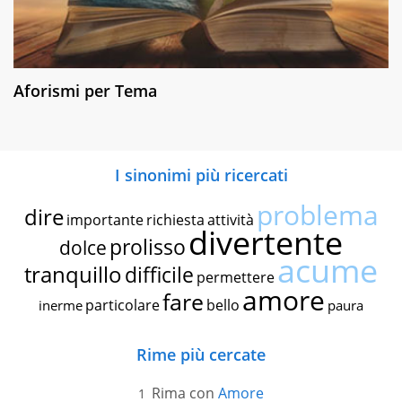
Aforismi per Tema
I sinonimi più ricercati
problema
dire
importante
richiesta
attività
divertente
prolisso
dolce
acume
tranquillo
difficile
permettere
amore
fare
particolare
bello
inerme
paura
Rime più cercate
Rima con
Amore