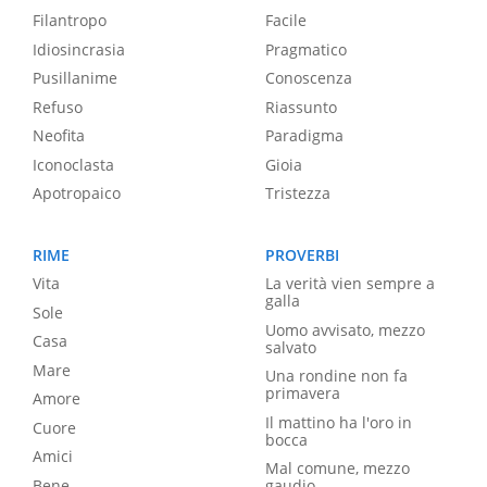
Filantropo
Facile
Idiosincrasia
Pragmatico
Pusillanime
Conoscenza
Refuso
Riassunto
Neofita
Paradigma
Iconoclasta
Gioia
Apotropaico
Tristezza
RIME
PROVERBI
Vita
La verità vien sempre a
galla
Sole
Uomo avvisato, mezzo
Casa
salvato
Mare
Una rondine non fa
primavera
Amore
Il mattino ha l'oro in
Cuore
bocca
Amici
Mal comune, mezzo
Bene
gaudio