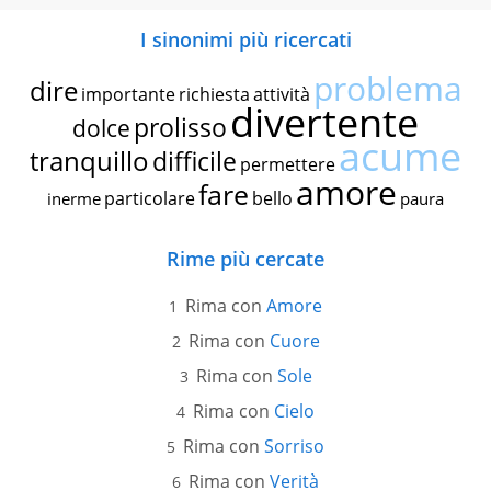
I sinonimi più ricercati
problema
dire
importante
richiesta
attività
divertente
prolisso
dolce
acume
tranquillo
difficile
permettere
amore
fare
particolare
bello
inerme
paura
Rime più cercate
Rima con
Amore
Rima con
Cuore
Rima con
Sole
Rima con
Cielo
Rima con
Sorriso
Rima con
Verità