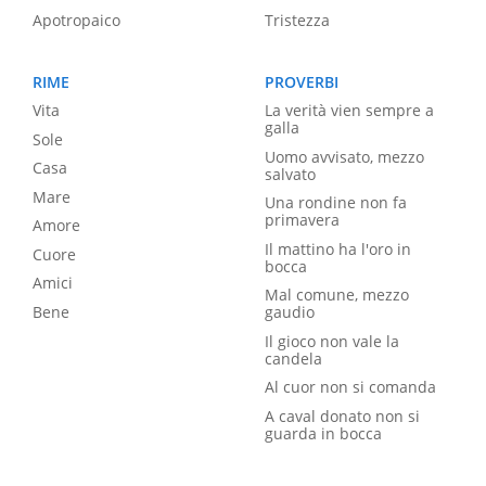
Apotropaico
Tristezza
RIME
PROVERBI
Vita
La verità vien sempre a
galla
Sole
Uomo avvisato, mezzo
Casa
salvato
Mare
Una rondine non fa
primavera
Amore
Il mattino ha l'oro in
Cuore
bocca
Amici
Mal comune, mezzo
Bene
gaudio
Il gioco non vale la
candela
Al cuor non si comanda
A caval donato non si
guarda in bocca