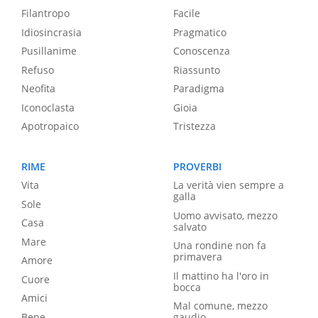
Filantropo
Facile
Idiosincrasia
Pragmatico
Pusillanime
Conoscenza
Refuso
Riassunto
Neofita
Paradigma
Iconoclasta
Gioia
Apotropaico
Tristezza
RIME
PROVERBI
Vita
La verità vien sempre a
galla
Sole
Uomo avvisato, mezzo
Casa
salvato
Mare
Una rondine non fa
primavera
Amore
Il mattino ha l'oro in
Cuore
bocca
Amici
Mal comune, mezzo
Bene
gaudio