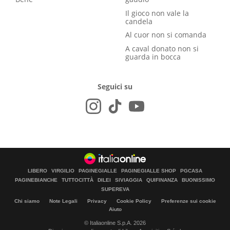
Il gioco non vale la
candela
Al cuor non si comanda
A caval donato non si
guarda in bocca
Seguici su
LIBERO
VIRGILIO
PAGINEGIALLE
PAGINEGIALLE SHOP
PGCASA
PAGINEBIANCHE
TUTTOCITTÀ
DILEI
SIVIAGGIA
QUIFINANZA
BUONISSIMO
SUPEREVA
Chi siamo
Note Legali
Privacy
Cookie Policy
Preferenze sui cookie
Aiuto
© Italiaonline S.p.A. 2026