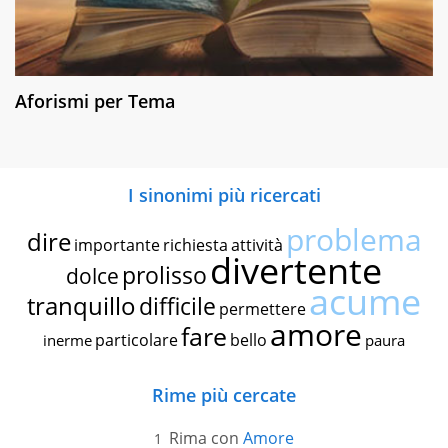
Aforismi per Tema
I sinonimi più ricercati
problema
dire
importante
richiesta
attività
divertente
prolisso
dolce
acume
tranquillo
difficile
permettere
amore
fare
particolare
bello
inerme
paura
Rime più cercate
Rima con
Amore