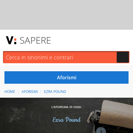
SAPERE
HOME
AFORISMI
EZRA POUND
L'AFORISMA DI OGGI:
Ezra Pound