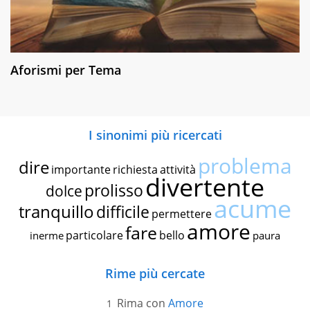
Aforismi per Tema
I sinonimi più ricercati
problema
dire
importante
richiesta
attività
divertente
prolisso
dolce
acume
tranquillo
difficile
permettere
amore
fare
particolare
bello
inerme
paura
Rime più cercate
Rima con
Amore