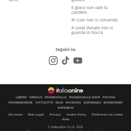
Il gioco non vale la
candela
Al cuor non si comanda
A caval donato non si
guarda in bocca
Seguici su
LIBERO
VIRGILIO
PAGINEGIALLE
PAGINEGIALLE SHOP
PGCASA
PAGINEBIANCHE
TUTTOCITTÀ
DILEI
SIVIAGGIA
QUIFINANZA
BUONISSIMO
SUPEREVA
Chi siamo
Note Legali
Privacy
Cookie Policy
Preferenze sui cookie
Aiuto
© Italiaonline S.p.A. 2026