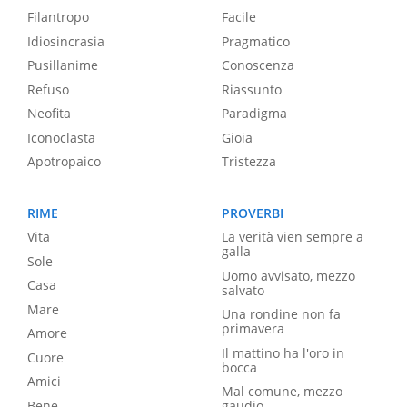
Filantropo
Facile
Idiosincrasia
Pragmatico
Pusillanime
Conoscenza
Refuso
Riassunto
Neofita
Paradigma
Iconoclasta
Gioia
Apotropaico
Tristezza
RIME
PROVERBI
Vita
La verità vien sempre a
galla
Sole
Uomo avvisato, mezzo
Casa
salvato
Mare
Una rondine non fa
primavera
Amore
Il mattino ha l'oro in
Cuore
bocca
Amici
Mal comune, mezzo
Bene
gaudio