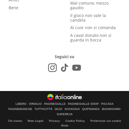
Mal comune, mezzo
Bene
gaudio
Il gioco non vale la
candela
Al cuor non si comanda
A caval donato non si
guarda in bocca
Seguici su
LIBERO
VIRGILIO
PAGINEGIALLE
PAGINEGIALLE SHOP
PGCASA
PAGINEBIANCHE
TUTTOCITTÀ
DILEI
SIVIAGGIA
QUIFINANZA
BUONISSIMO
SUPEREVA
Chi siamo
Note Legali
Privacy
Cookie Policy
Preferenze sui cookie
Aiuto