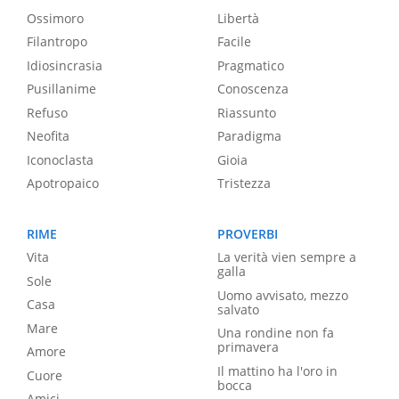
Ossimoro
Libertà
Filantropo
Facile
Idiosincrasia
Pragmatico
Pusillanime
Conoscenza
Refuso
Riassunto
Neofita
Paradigma
Iconoclasta
Gioia
Apotropaico
Tristezza
RIME
PROVERBI
Vita
La verità vien sempre a
galla
Sole
Uomo avvisato, mezzo
Casa
salvato
Mare
Una rondine non fa
primavera
Amore
Il mattino ha l'oro in
Cuore
bocca
Amici