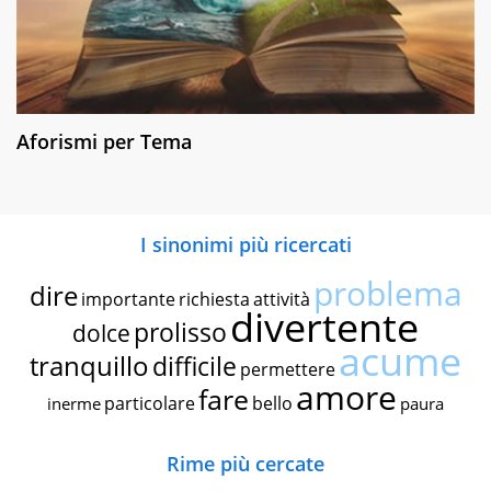
Aforismi per Tema
I sinonimi più ricercati
problema
dire
importante
richiesta
attività
divertente
prolisso
dolce
acume
tranquillo
difficile
permettere
amore
fare
particolare
bello
inerme
paura
Rime più cercate