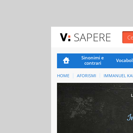
SAPERE
Sinonimi e
Vocabol
contrari
HOME
AFORISMI
IMMANUEL KA
I