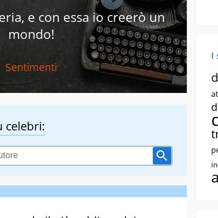
ria, e con essa io creerò un
mondo!
I
Sentimenti
d
at
d
 celebri:
t
p
i