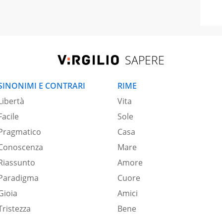
SAPERE
SINONIMI E CONTRARI
RIME
Libertà
Vita
Facile
Sole
Pragmatico
Casa
Conoscenza
Mare
Riassunto
Amore
Paradigma
Cuore
Gioia
Amici
Tristezza
Bene