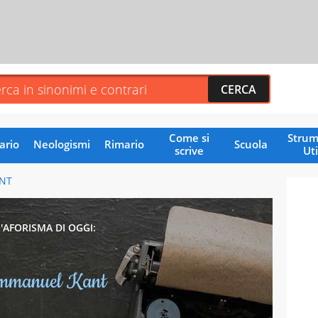
Come si
Strum
ario
Neologismi
Rimario
Scuola
scrive
Uti
NT
L'AFORISMA DI OGGI:
mmanuel Kant