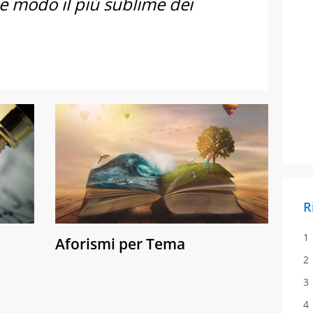
he modo il più sublime dei
R
Aforismi per Tema