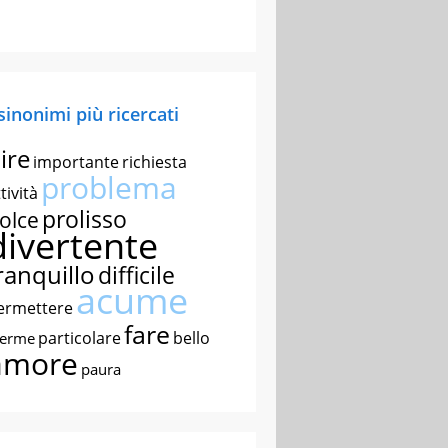
 sinonimi più ricercati
ire
importante
richiesta
problema
tività
prolisso
olce
divertente
ranquillo
difficile
acume
ermettere
fare
particolare
bello
nerme
amore
paura