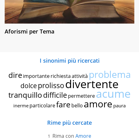
Aforismi per Tema
I sinonimi più ricercati
problema
dire
importante
richiesta
attività
divertente
prolisso
dolce
acume
tranquillo
difficile
permettere
amore
fare
particolare
bello
inerme
paura
Rime più cercate
Rima con
Amore