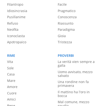
Filantropo
Facile
Idiosincrasia
Pragmatico
Pusillanime
Conoscenza
Refuso
Riassunto
Neofita
Paradigma
Iconoclasta
Gioia
Apotropaico
Tristezza
RIME
PROVERBI
Vita
La verità vien sempre a
galla
Sole
Uomo avvisato, mezzo
Casa
salvato
Mare
Una rondine non fa
primavera
Amore
Il mattino ha l'oro in
Cuore
bocca
Amici
Mal comune, mezzo
Bene
gaudio