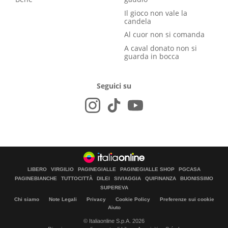
Il gioco non vale la
candela
Al cuor non si comanda
A caval donato non si
guarda in bocca
Seguici su
LIBERO
VIRGILIO
PAGINEGIALLE
PAGINEGIALLE SHOP
PGCASA
PAGINEBIANCHE
TUTTOCITTÀ
DILEI
SIVIAGGIA
QUIFINANZA
BUONISSIMO
SUPEREVA
Chi siamo
Note Legali
Privacy
Cookie Policy
Preferenze sui cookie
Aiuto
© Italiaonline S.p.A. 2026