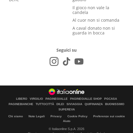
Il gioco non vale la
candela
Al cuor non si comanda
A caval donato non si
guarda in bocca
Seguici su
LIBERO
VIRGILIO
PAGINEGIALLE
PAGINEGIALLE SHOP
PGCASA
PAGINEBIANCHE
TUTTOCITTÀ
DILEI
SIVIAGGIA
QUIFINANZA
BUONISSIMO
SUPEREVA
Chi siamo
Note Legali
Privacy
Cookie Policy
Preferenze sui cookie
Aiuto
© Italiaonline S.p.A. 2026