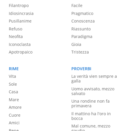
Filantropo
Facile
Idiosincrasia
Pragmatico
Pusillanime
Conoscenza
Refuso
Riassunto
Neofita
Paradigma
Iconoclasta
Gioia
Apotropaico
Tristezza
RIME
PROVERBI
Vita
La verità vien sempre a
galla
Sole
Uomo avvisato, mezzo
Casa
salvato
Mare
Una rondine non fa
primavera
Amore
Il mattino ha l'oro in
Cuore
bocca
Amici
Mal comune, mezzo
Bene
gaudio