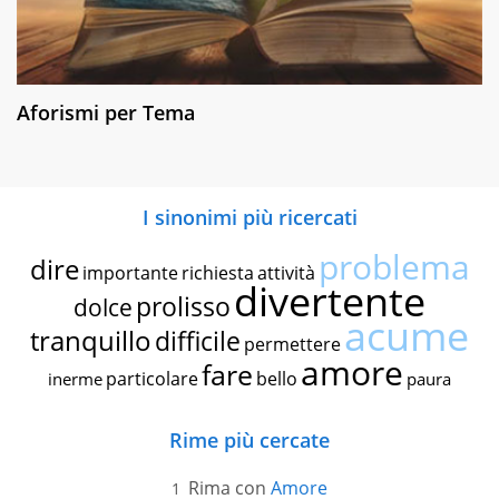
Aforismi per Tema
I sinonimi più ricercati
problema
dire
importante
richiesta
attività
divertente
prolisso
dolce
acume
tranquillo
difficile
permettere
amore
fare
particolare
bello
inerme
paura
Rime più cercate
Rima con
Amore