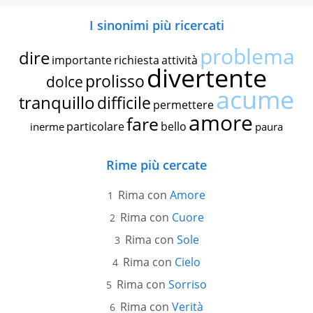
I sinonimi più ricercati
problema
dire
importante
richiesta
attività
divertente
prolisso
dolce
acume
tranquillo
difficile
permettere
amore
fare
particolare
bello
inerme
paura
Rime più cercate
Rima con
Amore
Rima con
Cuore
Rima con
Sole
Rima con
Cielo
Rima con
Sorriso
Rima con
Verità