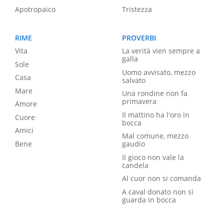
Apotropaico
Tristezza
RIME
PROVERBI
Vita
La verità vien sempre a
galla
Sole
Uomo avvisato, mezzo
Casa
salvato
Mare
Una rondine non fa
primavera
Amore
Il mattino ha l'oro in
Cuore
bocca
Amici
Mal comune, mezzo
Bene
gaudio
Il gioco non vale la
candela
Al cuor non si comanda
A caval donato non si
guarda in bocca