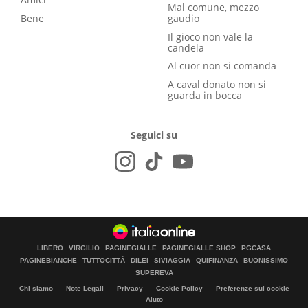
Mal comune, mezzo
Bene
gaudio
Il gioco non vale la
candela
Al cuor non si comanda
A caval donato non si
guarda in bocca
Seguici su
LIBERO
VIRGILIO
PAGINEGIALLE
PAGINEGIALLE SHOP
PGCASA
PAGINEBIANCHE
TUTTOCITTÀ
DILEI
SIVIAGGIA
QUIFINANZA
BUONISSIMO
SUPEREVA
Chi siamo
Note Legali
Privacy
Cookie Policy
Preferenze sui cookie
Aiuto