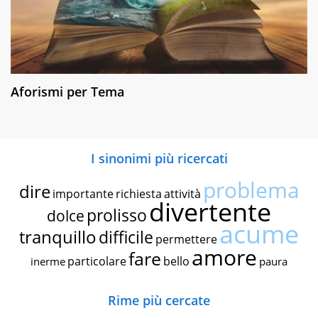
Aforismi per Tema
I sinonimi più ricercati
problema
dire
importante
richiesta
attività
divertente
prolisso
dolce
acume
tranquillo
difficile
permettere
amore
fare
particolare
bello
inerme
paura
Rime più cercate