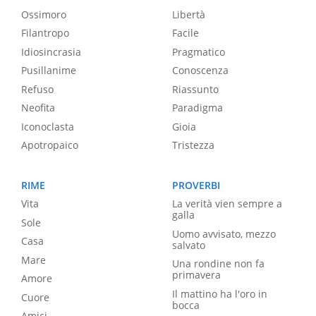
Ossimoro
Libertà
Filantropo
Facile
Idiosincrasia
Pragmatico
Pusillanime
Conoscenza
Refuso
Riassunto
Neofita
Paradigma
Iconoclasta
Gioia
Apotropaico
Tristezza
RIME
PROVERBI
Vita
La verità vien sempre a
galla
Sole
Uomo avvisato, mezzo
Casa
salvato
Mare
Una rondine non fa
primavera
Amore
Il mattino ha l'oro in
Cuore
bocca
Amici