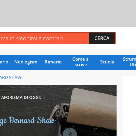
Come si
Strum
ario
Neologismi
Rimario
Scuola
scrive
Uti
ARD SHAW
L'AFORISMA DI OGGI:
ge Bernard Shaw