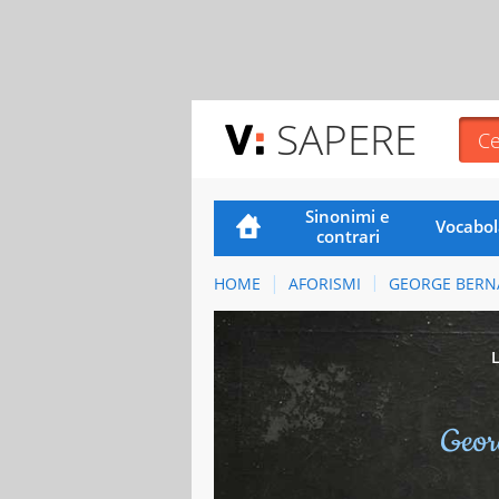
SAPERE
Sinonimi e
Vocabol
contrari
HOME
AFORISMI
GEORGE BERN
Geor