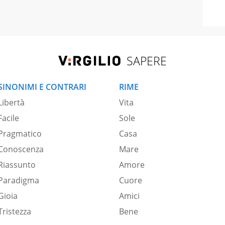
SAPERE
SINONIMI E CONTRARI
RIME
Libertà
Vita
Facile
Sole
Pragmatico
Casa
Conoscenza
Mare
Riassunto
Amore
Paradigma
Cuore
Gioia
Amici
Tristezza
Bene