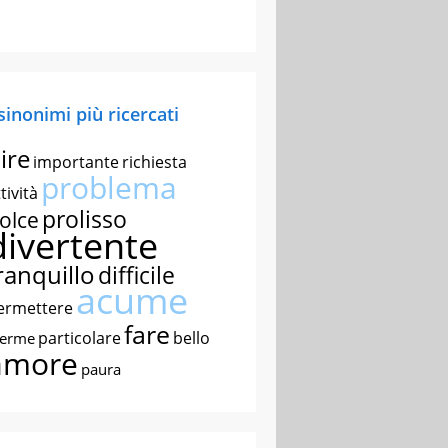
 sinonimi più ricercati
ire
importante
richiesta
problema
tività
prolisso
olce
divertente
ranquillo
difficile
acume
ermettere
fare
particolare
bello
nerme
amore
paura