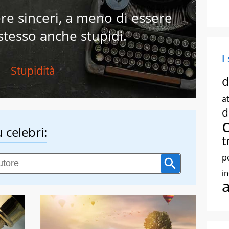
re sinceri, a meno di essere
stesso anche stupidi.
I
Stupidità
d
at
d
 celebri:
t
p
i