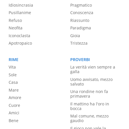
Idiosincrasia
Pragmatico
Pusillanime
Conoscenza
Refuso
Riassunto
Neofita
Paradigma
Iconoclasta
Gioia
Apotropaico
Tristezza
RIME
PROVERBI
Vita
La verità vien sempre a
galla
Sole
Uomo avvisato, mezzo
Casa
salvato
Mare
Una rondine non fa
primavera
Amore
Il mattino ha l'oro in
Cuore
bocca
Amici
Mal comune, mezzo
Bene
gaudio
Il gioco non vale la