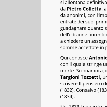
si allontana definiti
da
Pietro Colletta
, 
da anonimi, con l’imp
entrate dei suoi primi
guadagnare quanto sp
dell’edizione fiorenti
a chiedere un assegno 
somme accettate in p
Qui conosce
Antonio
con il quale stringe u
morte. Si innamora, i
Targioni Tozzetti,
un
scrivere
Il pensiero 
(1832),
Consalvo
(183
(1834).
Nel 1833 Leopardi se