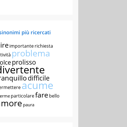
 sinonimi più ricercati
ire
importante
richiesta
problema
tività
prolisso
olce
divertente
ranquillo
difficile
acume
ermettere
fare
particolare
bello
nerme
amore
paura