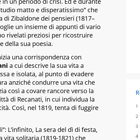
 in un periodo di crisi. Ed è durante
 studio matto e disperatissimo”
che
a di
Zibaldone dei pensieri
(1817–
oglie un insieme di appunti di vario
 rivelati preziosi per ricostruire
le della sua poesia.
nizia una corrispondenza con
ani
a cui descrive la sua vita a
sa e isolata, al punto di evadere
ura anziché condurre una vita che
zia così a covare rancore verso la
R
ttà di Recanati, in cui individua la
ità. Così, nel 1819, tenta di fuggire
i”:
L’infinito
,
La sera del dì di festa
,
 vita solitaria
(1819-1821) che