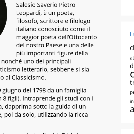
Salesio Saverio Pietro
Leopardi, è un poeta,
filosofo, scrittore e filologo
italiano conosciuto come il
I
maggior poeta dell’Ottocento
del nostro Paese e una delle
d
più importanti figure della
at
 nonché uno dei principali
d
cismo letterario, sebbene si sia
o al Classicismo.
t
9 giugno del 1798 da un famiglia
p
figli). Intraprende gli studi con i
i
na, dapprima sotto la guida di un
 poi da solo, utilizzando la ricca