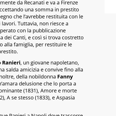
vamente da Recanati e va a Firenze
accettando una somma in prestito
egno che l’avrebbe restituita con le
 lavori. Tuttavia, non riesce a
erato con la pubblicazione
na dei
Canti
, e così si trova costretto
alla famiglia, per restituire le
restito.
 Ranieri
, un giovane napoletano,
na salda amicizia e convive fino alla
noltre, della nobildonna
Fanny
’amara delusione che lo porta a
dominante
(1831),
Amore e morte
2),
A se stesso
(1833), e
Aspasia
gue Ranieri a Napoli dove trascorre