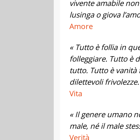
vivente amabile non
lusinga o giova l’amo
Amore
« Tutto è follia in q
folleggiare. Tutto è d
tutto. Tutto è vanità 
dilettevoli frivolezze.
Vita
« Il genere umano no
male, né il male ste
Verità