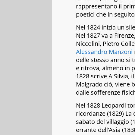
rappresentano il pr
poetici che in seguito
Nel 1824 inizia un si
Nel 1827 va a Firenze
Niccolini, Pietro Col
Alessandro Manzoni
delle stesso anno si 
e ritrova, almeno in p
1828 scrive
A Silvia,
il
Malgrado ciò, viene 
dalle sofferenze fisic
Nel 1828 Leopardi to
ricordanze
(1829)
La 
sabato del villaggio
(
errante dell’Asia
(183