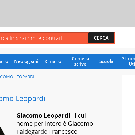
Come si
Strum
ario
Neologismi
Rimario
Scuola
scrive
Uti
ACOMO LEOPARDI
omo Leopardi
Giacomo Leopardi
, il cui
nome per intero è Giacomo
Taldegardo Francesco