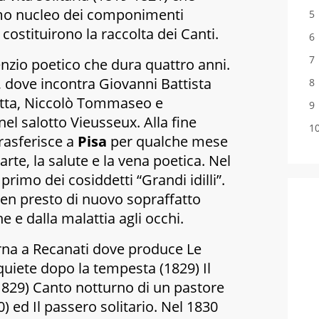
imo nucleo dei componimenti
 costituirono la raccolta dei
Canti.
lenzio poetico che dura quattro anni.
, dove incontra Giovanni Battista
letta, Niccolò Tommaseo e
nel salotto Vieusseux. Alla fine
trasferisce a
Pisa
per qualche mese
arte, la salute e la vena poetica. Nel
 primo dei cosiddetti “Grandi idilli”.
ben presto di nuovo sopraffatto
he e dalla malattia agli occhi.
rna a Recanati dove produce
Le
quiete dopo la tempesta
(1829)
Il
1829)
Canto notturno di un pastore
0) ed
Il passero solitario
. Nel 1830