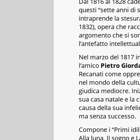
Dal 1816 al 1828 cade
questi “
sette anni di
intraprende la stesur
1832), opera che racc
argomento che si sono
l’antefatto intellettua
Nel marzo del 1817 i
l’amico
Pietro Giord
Recanati come oppres
nel mondo della cult
giudica mediocre. Ini
sua casa natale e la ci
causa della sua infelic
ma senza successo.
Compone i “Primi idill
Alla luna
,
Il sogno
e
La