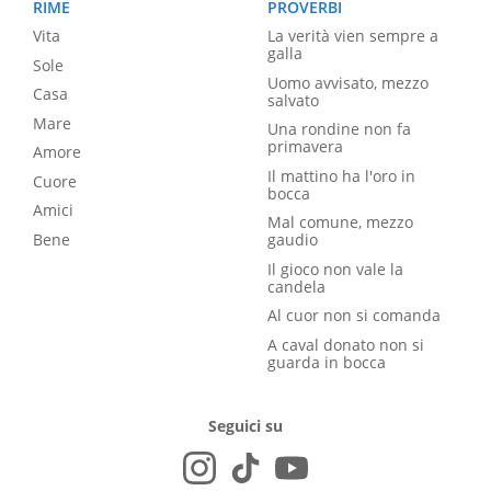
RIME
PROVERBI
Vita
La verità vien sempre a
galla
Sole
Uomo avvisato, mezzo
Casa
salvato
Mare
Una rondine non fa
primavera
Amore
Il mattino ha l'oro in
Cuore
bocca
Amici
Mal comune, mezzo
Bene
gaudio
Il gioco non vale la
candela
Al cuor non si comanda
A caval donato non si
guarda in bocca
Seguici su