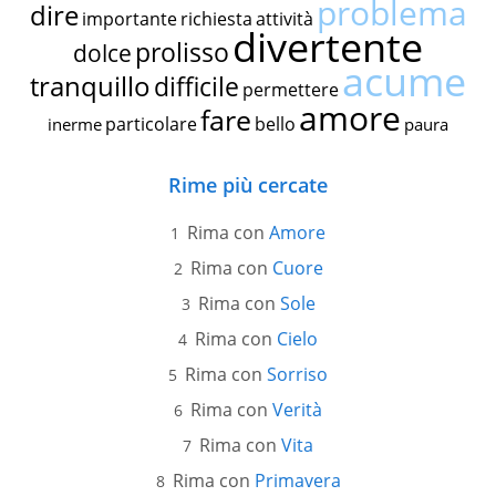
problema
dire
importante
richiesta
attività
divertente
prolisso
dolce
acume
tranquillo
difficile
permettere
amore
fare
particolare
bello
inerme
paura
Rime più cercate
Rima con
Amore
Rima con
Cuore
Rima con
Sole
Rima con
Cielo
Rima con
Sorriso
Rima con
Verità
Rima con
Vita
Rima con
Primavera