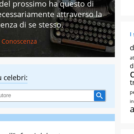
del prossimo ha questo di
ecessariamente attraverso la
enza di se stesso.
I
Conoscenza
d
at
d
 celebri:
t
p
i