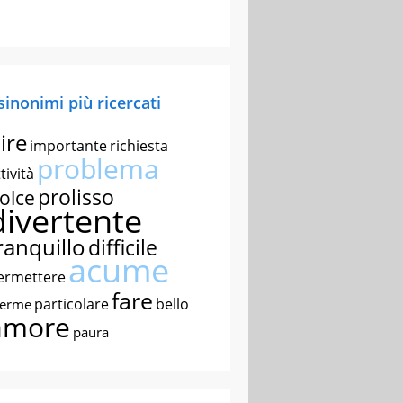
 sinonimi più ricercati
ire
importante
richiesta
problema
tività
prolisso
olce
divertente
ranquillo
difficile
acume
ermettere
fare
particolare
bello
nerme
amore
paura