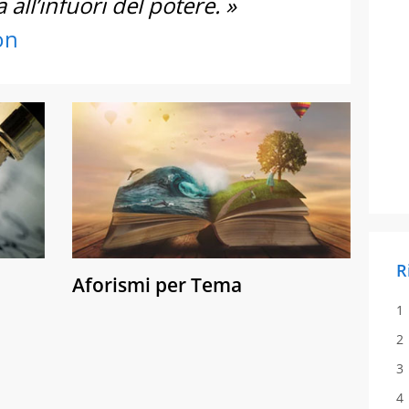
all’infuori del potere. »
on
R
Aforismi per Tema