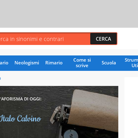
Come si
Strum
ario
Neologismi
Rimario
Scuola
scrive
Uti
O
L'AFORISMA DI OGGI:
Italo Calvino