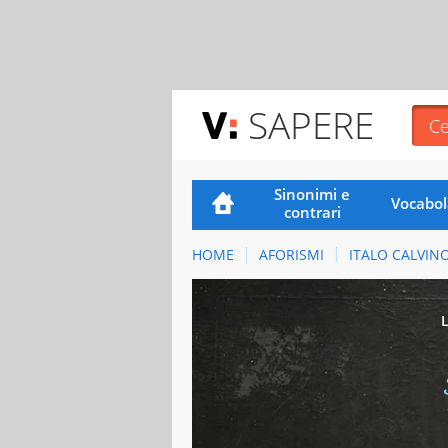
SAPERE
Sinonimi e
Vocabol
contrari
HOME
AFORISMI
ITALO CALVIN