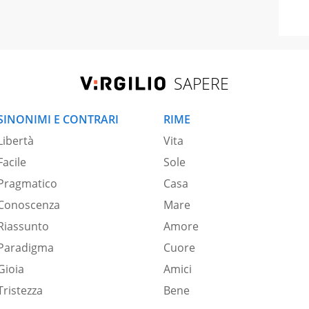
SAPERE
SINONIMI E CONTRARI
RIME
Libertà
Vita
Facile
Sole
Pragmatico
Casa
Conoscenza
Mare
Riassunto
Amore
Paradigma
Cuore
Gioia
Amici
Tristezza
Bene