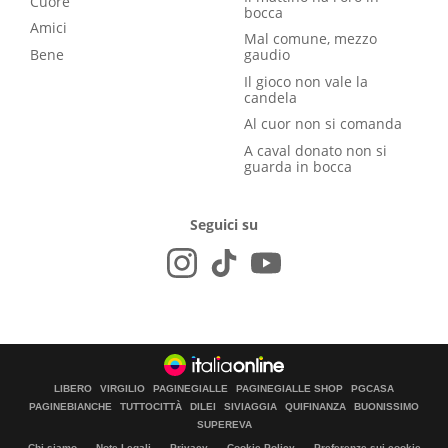
Cuore
bocca
Amici
Mal comune, mezzo
Bene
gaudio
Il gioco non vale la
candela
Al cuor non si comanda
A caval donato non si
guarda in bocca
Seguici su
LIBERO
VIRGILIO
PAGINEGIALLE
PAGINEGIALLE SHOP
PGCASA
PAGINEBIANCHE
TUTTOCITTÀ
DILEI
SIVIAGGIA
QUIFINANZA
BUONISSIMO
SUPEREVA
Chi siamo
Note Legali
Privacy
Cookie Policy
Preferenze sui cookie