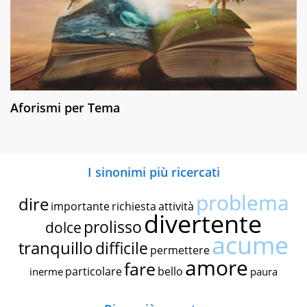
Aforismi per Tema
I sinonimi più ricercati
problema
dire
importante
richiesta
attività
divertente
prolisso
dolce
acume
tranquillo
difficile
permettere
amore
fare
particolare
bello
inerme
paura