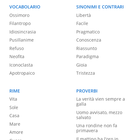
VOCABOLARIO
SINONIMI E CONTRARI
Ossimoro
Libertà
Filantropo
Facile
Idiosincrasia
Pragmatico
Pusillanime
Conoscenza
Refuso
Riassunto
Neofita
Paradigma
Iconoclasta
Gioia
Apotropaico
Tristezza
RIME
PROVERBI
Vita
La verità vien sempre a
galla
Sole
Uomo avvisato, mezzo
Casa
salvato
Mare
Una rondine non fa
primavera
Amore
Il mattino ha l'oro in