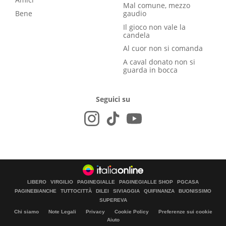
Mal comune, mezzo
Bene
gaudio
Il gioco non vale la
candela
Al cuor non si comanda
A caval donato non si
guarda in bocca
Seguici su
LIBERO
VIRGILIO
PAGINEGIALLE
PAGINEGIALLE SHOP
PGCASA
PAGINEBIANCHE
TUTTOCITTÀ
DILEI
SIVIAGGIA
QUIFINANZA
BUONISSIMO
SUPEREVA
Chi siamo
Note Legali
Privacy
Cookie Policy
Preferenze sui cookie
Aiuto