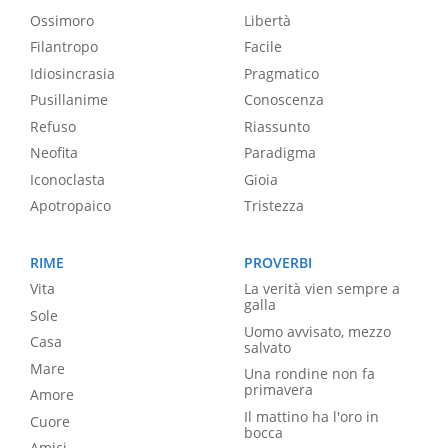
Ossimoro
Libertà
Filantropo
Facile
Idiosincrasia
Pragmatico
Pusillanime
Conoscenza
Refuso
Riassunto
Neofita
Paradigma
Iconoclasta
Gioia
Apotropaico
Tristezza
RIME
PROVERBI
Vita
La verità vien sempre a
galla
Sole
Uomo avvisato, mezzo
Casa
salvato
Mare
Una rondine non fa
primavera
Amore
Il mattino ha l'oro in
Cuore
bocca
Amici