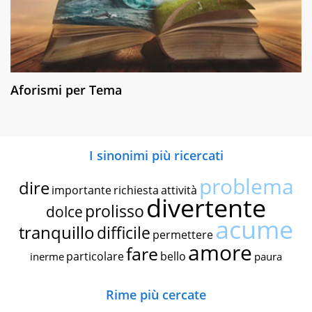
Aforismi per Tema
I sinonimi più ricercati
problema
dire
importante
richiesta
attività
divertente
prolisso
dolce
acume
tranquillo
difficile
permettere
amore
fare
particolare
bello
inerme
paura
Rime più cercate