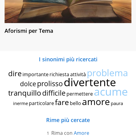
Aforismi per Tema
I sinonimi più ricercati
problema
dire
importante
richiesta
attività
divertente
prolisso
dolce
acume
tranquillo
difficile
permettere
amore
fare
particolare
bello
inerme
paura
Rime più cercate
Rima con
Amore