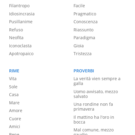
Filantropo
Facile
Idiosincrasia
Pragmatico
Pusillanime
Conoscenza
Refuso
Riassunto
Neofita
Paradigma
Iconoclasta
Gioia
Apotropaico
Tristezza
RIME
PROVERBI
Vita
La verità vien sempre a
galla
Sole
Uomo avvisato, mezzo
Casa
salvato
Mare
Una rondine non fa
primavera
Amore
Il mattino ha l'oro in
Cuore
bocca
Amici
Mal comune, mezzo
Bene
gaudio