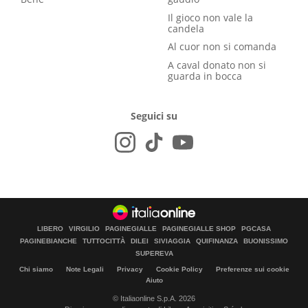
Il gioco non vale la
candela
Al cuor non si comanda
A caval donato non si
guarda in bocca
Seguici su
LIBERO
VIRGILIO
PAGINEGIALLE
PAGINEGIALLE SHOP
PGCASA
PAGINEBIANCHE
TUTTOCITTÀ
DILEI
SIVIAGGIA
QUIFINANZA
BUONISSIMO
SUPEREVA
Chi siamo
Note Legali
Privacy
Cookie Policy
Preferenze sui cookie
Aiuto
© Italiaonline S.p.A. 2026