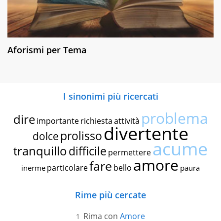
Aforismi per Tema
I sinonimi più ricercati
problema
dire
importante
richiesta
attività
divertente
prolisso
dolce
acume
tranquillo
difficile
permettere
amore
fare
particolare
bello
inerme
paura
Rime più cercate
Rima con
Amore