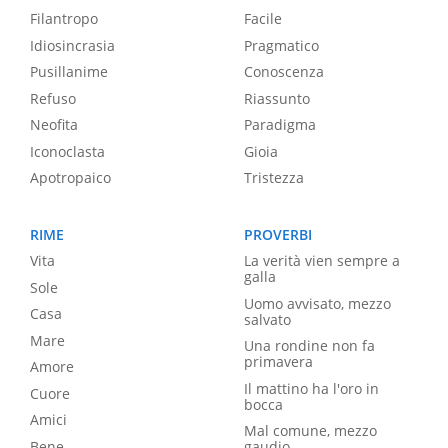
Filantropo
Facile
Idiosincrasia
Pragmatico
Pusillanime
Conoscenza
Refuso
Riassunto
Neofita
Paradigma
Iconoclasta
Gioia
Apotropaico
Tristezza
RIME
PROVERBI
Vita
La verità vien sempre a
galla
Sole
Uomo avvisato, mezzo
Casa
salvato
Mare
Una rondine non fa
primavera
Amore
Il mattino ha l'oro in
Cuore
bocca
Amici
Mal comune, mezzo
Bene
gaudio