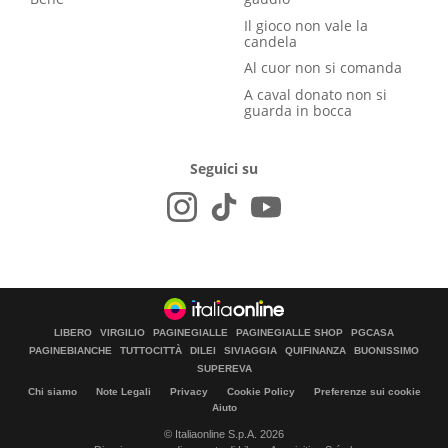
Il gioco non vale la
candela
Al cuor non si comanda
A caval donato non si
guarda in bocca
Seguici su
LIBERO
VIRGILIO
PAGINEGIALLE
PAGINEGIALLE SHOP
PGCASA
PAGINEBIANCHE
TUTTOCITTÀ
DILEI
SIVIAGGIA
QUIFINANZA
BUONISSIMO
SUPEREVA
Chi siamo
Note Legali
Privacy
Cookie Policy
Preferenze sui cookie
Aiuto
© Italiaonline S.p.A. 2026