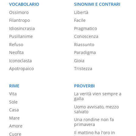
VOCABOLARIO
SINONIMI E CONTRARI
Ossimoro
Libertà
Filantropo
Facile
Idiosincrasia
Pragmatico
Pusillanime
Conoscenza
Refuso
Riassunto
Neofita
Paradigma
Iconoclasta
Gioia
Apotropaico
Tristezza
RIME
PROVERBI
Vita
La verità vien sempre a
galla
Sole
Uomo avvisato, mezzo
Casa
salvato
Mare
Una rondine non fa
primavera
Amore
Il mattino ha l'oro in
Cuore