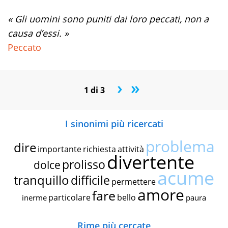
« Gli uomini sono puniti dai loro peccati, non a
causa d’essi. »
Peccato
›
»
1 di 3
I sinonimi più ricercati
problema
dire
importante
richiesta
attività
divertente
prolisso
dolce
acume
tranquillo
difficile
permettere
amore
fare
particolare
bello
inerme
paura
Rime più cercate