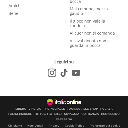
bocca
Amici
Mal comune, mezzo
Bene
gaudio
Il gioco non vale la
candela
Al cuor non si comanda
A caval donato non si
guarda in bocca
Seguici su
LIBERO
VIRGILIO
PAGINEGIALLE
PAGINEGIALLE SHOP
PGCASA
PAGINEBIANCHE
TUTTOCITTÀ
DILEI
SIVIAGGIA
QUIFINANZA
BUONISSIMO
SUPEREVA
Chi siamo
Note Legali
Privacy
Cookie Policy
Preferenze sui cookie