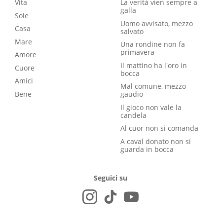
Vita
La verità vien sempre a
galla
Sole
Uomo avvisato, mezzo
Casa
salvato
Mare
Una rondine non fa
primavera
Amore
Il mattino ha l'oro in
Cuore
bocca
Amici
Mal comune, mezzo
Bene
gaudio
Il gioco non vale la
candela
Al cuor non si comanda
A caval donato non si
guarda in bocca
Seguici su