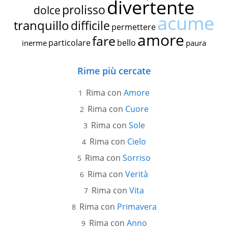
divertente
prolisso
dolce
acume
tranquillo
difficile
permettere
amore
fare
particolare
bello
inerme
paura
Rime più cercate
Rima con
Amore
Rima con
Cuore
Rima con
Sole
Rima con
Cielo
Rima con
Sorriso
Rima con
Verità
Rima con
Vita
Rima con
Primavera
Rima con
Anno