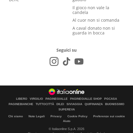
Il gioco non vale la
candela
Al cuor non si comanda
A caval donato non si
guarda in bocca
Seguici su
LIBERO
VIRGILIO
PAGINEGIALLE
PAGINEGIALLE SHOP
PGCASA
PAGINEBIANCHE
TUTTOCITTÀ
DILEI
SIVIAGGIA
QUIFINANZA
BUONISSIMO
SUPEREVA
Chi siamo
Note Legali
Privacy
Cookie Policy
Preferenze sui cookie
Aiuto
© Italiaonline S.p.A. 2026