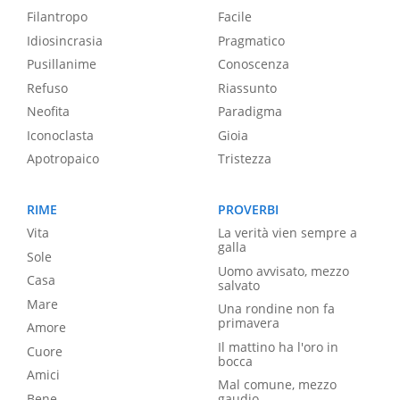
Filantropo
Facile
Idiosincrasia
Pragmatico
Pusillanime
Conoscenza
Refuso
Riassunto
Neofita
Paradigma
Iconoclasta
Gioia
Apotropaico
Tristezza
RIME
PROVERBI
Vita
La verità vien sempre a
galla
Sole
Uomo avvisato, mezzo
Casa
salvato
Mare
Una rondine non fa
primavera
Amore
Il mattino ha l'oro in
Cuore
bocca
Amici
Mal comune, mezzo
Bene
gaudio