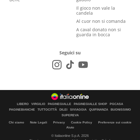
Il gioco non vale la
candela
Al cuor non si comanda
A caval donato non si
guarda in bocca
Seguici su
LIBERO
VIRGILIO
PAGINEGIALLE
PAGINEGIALLE SHOP
PGCASA
PAGINEBIANCHE
TUTTOCITTÀ
DILEI
SIVIAGGIA
QUIFINANZA
BUONISSIMO
SUPEREVA
Chi siamo
Note Legali
Privacy
Cookie Policy
Preferenze sui cookie
Aiuto
© Italiaonline S.p.A. 2026