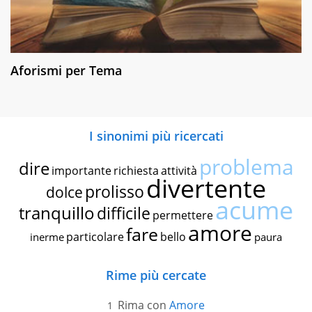
Aforismi per Tema
I sinonimi più ricercati
problema
dire
importante
richiesta
attività
divertente
prolisso
dolce
acume
tranquillo
difficile
permettere
amore
fare
particolare
bello
inerme
paura
Rime più cercate
Rima con
Amore