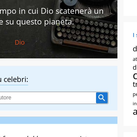
empo in cui Dio scatenerà un
e su questo pianeta.
I
Dio
d
at
d
 celebri:
t
p
i