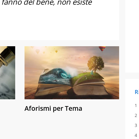
 fanno del bene, non esiste
R
Aforismi per Tema