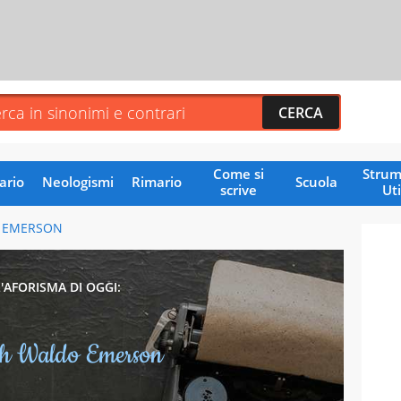
Come si
Strum
ario
Neologismi
Rimario
Scuola
scrive
Uti
 EMERSON
L'AFORISMA DI OGGI:
h Waldo Emerson