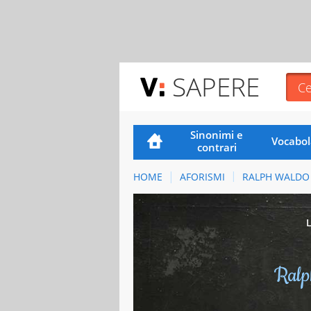
SAPERE
Sinonimi e
Vocabol
contrari
HOME
AFORISMI
RALPH WALDO
Ralp