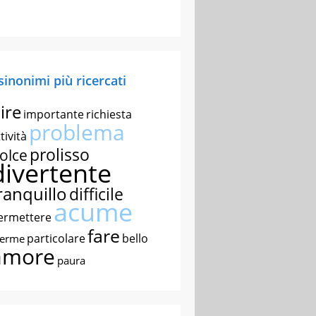
 sinonimi più ricercati
ire
importante
richiesta
problema
tività
prolisso
olce
divertente
ranquillo
difficile
acume
ermettere
fare
particolare
bello
nerme
amore
paura