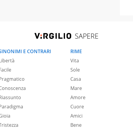
SAPERE
SINONIMI E CONTRARI
RIME
Libertà
Vita
Facile
Sole
Pragmatico
Casa
Conoscenza
Mare
Riassunto
Amore
Paradigma
Cuore
Gioia
Amici
Tristezza
Bene